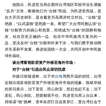
他指出，民进党当局企图对台湾地区军校毕业生灌输
“反共”主张，教唆他们为“台独”而战、为民进党而战，是
在大开历史倒车，是在蓄意升高两岸对立对抗。“台独”是
绝路，“以武谋独”是死路一条。希望广大台湾同胞认清“台
独”分裂势力的祸心和危害，拒绝成为“台独”的陪葬和炮
灰，站在历史正确的一边、站在中华民族伟大复兴的一
边，坚决反对“台独”分裂和外来干涉，与我们携手推动两
岸关系和平发展、推进祖国统一大业，共同开创中华民族
绵长福祉。
谈台湾富裕阶层资产外移至海外市场：
对于“台独”引战台民众深切忧虑
外媒日前报道称，出于对
台海
局势升温的担忧，台湾
近期出现富裕阶层资产外移至海外市场的现象。陈斌华就
此答问表示，治下若安，民心则安，想赶也赶不走；治下
若乱，民心则乱，想留都留不住。民进党当局上台以来，
持续谋“独”挑衅，变本加厉打压迫害异己，置台湾社会于