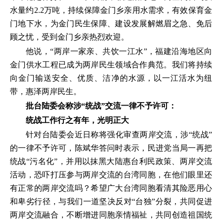
水量约2.2万吨，持续保障金门乡亲用水需求，有效保育金
门地下水，为金门民生保障、建设发展解燃眉之急、免后
顾之忧，受到金门乡亲热烈欢迎。
他说，“两岸一家亲、共饮一江水”，福建沿海地区向
金门供水工程已成为两岸民生领域合作典范。我们将持续
向金门输送安全、优质、洁净的水源，以一江活水为纽
带，惠泽两岸民生。
批台陆委会称涉“统战”交流一律不予许可：
统战工作行之有年，光明正大
针对台陆委会近日称将强化审查两岸交流，涉“统战”
的一律不予许可，陈斌华答问时表示，民进党当局一再把
统战“污名化”，并用以抹黑大陆惠台利民政策、两岸交流
活动，恐吓打压参与两岸交流的台湾同胞，在他们眼里还
有正常的两岸交流吗？希望广大台湾同胞看清其险恶用心
和卑劣行径，与我们一道坚决反对“台独”分裂，共同促进
两岸交流融合，不断增进同胞亲情福祉，共同创造祖国统