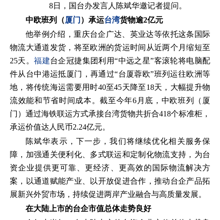
8日，国台办发言人陈斌华邀记者提问。
中欧班列（
厦门
）承运
台湾
货物逾2亿元
他举例介绍，重庆台企广达、英业达等依托这条国际
物流大通道发货，将至欧洲的货运时间从近两个月缩短至
25天。
福建
台企冠捷集团利用“中远之星”客滚轮将电脑配
件从台中港运抵厦门，再通过“台厦蓉欧”班列运往欧洲等
地，将传统海运需要用时40至45天降至18天，大幅提升物
流效能和节省时间成本。截至今年6月底，中欧班列（厦
门）通过海铁联运方式承接台湾货物共折合418个标准柜，
承运价值达人民币2.24亿元。
陈斌华表示，下一步，我们将继续优化相关服务保
障，加强通关便利化、多式联运和定制化物流支持，为台
资企业提供更可靠、更经济、更高效的国际物流解决方
案，以通道赋能产业、以开放促进合作，推动台企产品拓
展新兴外贸市场，持续促进两岸产业融合与高质量发展。
在大陆上市的台企市值总体走势良好