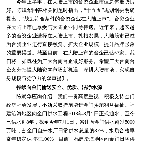
今年上半年，在大陆上市的台资企业市值总体走势良
好。陈斌华回答相关问题时指出，“十五五”规划纲要明确
提出，“鼓励符合条件的台资企业在大陆上市”。台资企业
在大陆上市已享受与大陆企业同等待遇。近年来，越来越
多的台资企业选择在大陆上市、扎根发展，大陆股市已成
为台资企业进行直接融资、扩大企业规模、提升品牌形象
的重要渠道。截至目前，在大陆上市的台企已达67家。我
们将一如既往为广大台商台企做好服务。希望广大台商台
企充分把握大陆资本市场新机遇，深耕大陆市场，实现自
身规模与竞争力的双重提升。
持续向金门输送安全、优质、洁净水源
陈斌华应询介绍，我们一贯高度重视、积极支持金门
经济社会发展，不断采取措施增进金门乡亲利益福祉。福
建沿海地区向金门供水工程2018年8月5日正式通水，至今
已供水近8年，截至今年7月1日，累计向金门供水超过5000
万吨，占金门自来水厂日常供水总量的87%，水质合格率
常年稳定保持在100%。目前，福建沿海地区向金门日均供