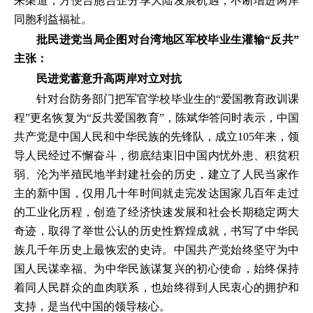
来渠道，方便台胞台企分享大陆发展机遇，不断增进两岸
同胞利益福祉。
批民进党当局企图对台湾地区军校毕业生灌输“反共”
主张：
民进党蓄意升高两岸对立对抗
针对台防务部门把军官学校毕业生的“爱国教育政训课
程”更名恢复为“反共爱国教育”，陈斌华答问时表示，中国
共产党是中国人民和中华民族的先锋队，成立105年来，领
导人民经过不懈奋斗，彻底结束旧中国内忧外患、积贫积
弱、沦为半殖民地半封建社会的历史，建立了人民当家作
主的新中国，仅用几十年时间就走完发达国家几百年走过
的工业化历程，创造了经济快速发展和社会长期稳定两大
奇迹，取得了举世公认的历史性辉煌成就，书写了中华民
族几千年历史上最恢宏的史诗。中国共产党始终坚守为中
国人民谋幸福、为中华民族谋复兴的初心使命，始终保持
着同人民群众的血肉联系，也始终得到人民衷心的拥护和
支持，是当代中国的领导核心。