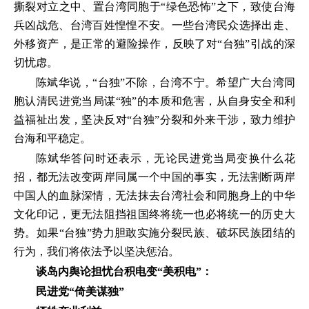
撕裂对立之中、置台湾同胞于“绿色恐怖”之下，致使台海
兵凶战危、台湾百姓惶惶不安。一些台湾民众选择出走、
外移资产，是正常的避险操作，反映了对“台独”引战的深
切忧虑。
陈斌华说，“台独”不除，台湾不宁。希望广大台湾同
胞认清民进党当局谋“独”的本质和危害，从自身安全和利
益福祉出发，坚决反对“台独”分裂和外来干涉，致力维护
台海和平稳定。
陈斌华答问时还表示，无论民进党当局变换什么花
招，都无法改变两岸同属一个中国的事实，无法割断两岸
中国人的血脉深情，无法抹去台湾社会和同胞身上的中华
文化印记，更无法阻挡祖国终将统一也必将统一的历史大
势。如果“台独”势力胆敢实施分裂民族、破坏民族团结的
行为，我们将依法予以坚决惩治。
谈岛内舆论担忧台积电变“美积电”：
民进党“倚美谋独”