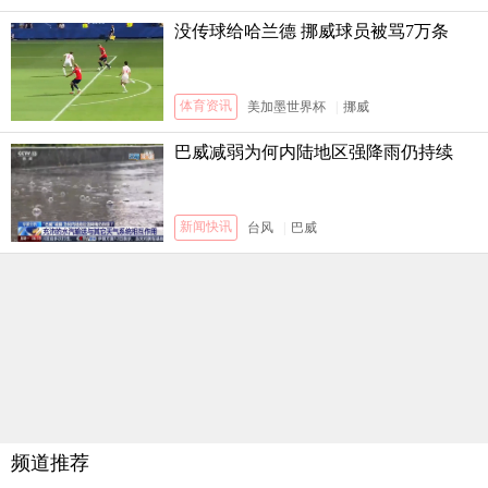
没传球给哈兰德 挪威球员被骂7万条
体育资讯
美加墨世界杯
|
挪威
巴威减弱为何内陆地区强降雨仍持续
新闻快讯
台风
|
巴威
频道推荐