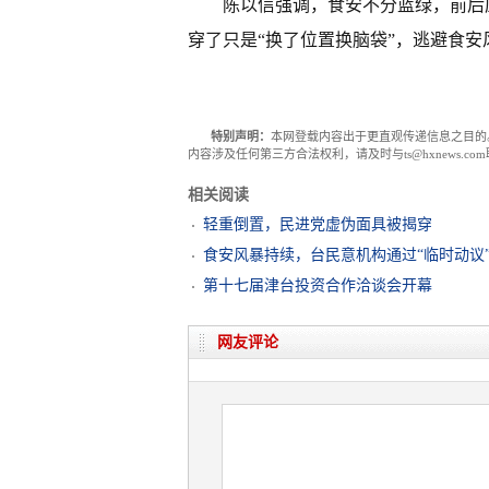
陈以信强调，食安不分蓝绿，前后
穿了只是“换了位置换脑袋”，逃避食
特别声明：
本网登载内容出于更直观传递信息之目的
内容涉及任何第三方合法权利，请及时与ts@hxnews.
相关阅读
轻重倒置，民进党虚伪面具被揭穿
食安风暴持续，台民意机构通过“临时动议
第十七届津台投资合作洽谈会开幕
网友评论