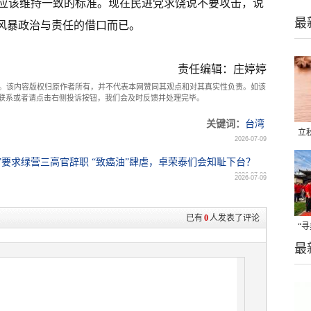
应该维持一致的标准。现在民进党求饶说不要攻击，说
最
安风暴政治与责任的借口而已。
责任编辑：庄婷婷
。该内容版权归原作者所有，并不代表本网赞同其观点和对其真实性负责。如该
com联系或者请点击右侧投诉按钮，我们会及时反馈并处理完毕。
关键词：
台湾
立
2026-07-09
晒
”要求绿营三高官辞职 “致癌油”肆虐，卓荣泰们会知耻下台？
味
2026-07-09
2026-07-09
已有
0
人发表了评论
“
最
题