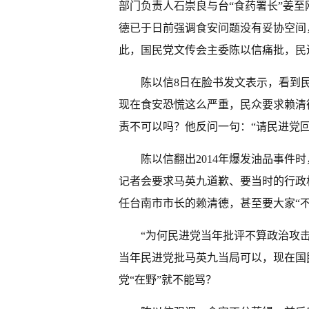
部门负责人石崇良与台“食药署长”姜
德已于日前强调食安问题没有妥协空间，
此，国民党文传会主委陈以信痛批，民
陈以信8日在脸书发文表示，看到
现在食安恐慌这么严重，民众要求赖清
责不可以吗？他反问一句：“请民进党
陈以信翻出2014年爆发油品事件
记者会要求马英九道歉、要当时的行政
任台南市市长的赖清德，甚至要大家“不
“为何民进党当年批评不算政治攻
当年民进党批马英九当局可以，现在国
党“在野”就不能骂？