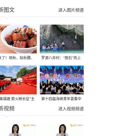
新图文
进入图片频道
秋了！啃秋、贴秋膘、
罗源八井村：“抱石”而上
秋，福建人这样过才够
→
寻美福建 薪火映长征”主
第十四届海峡青年荟集中
新视频
活动在龙岩长汀启动
阶段活动在福州举行
进入视频频道