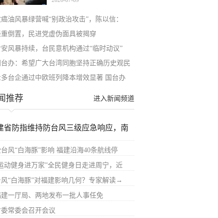
2026-07-09
致癌油风暴绿营喊“别政治攻击”，陈以信：
轻重倒置，民进党虚伪面具被揭穿
食安风暴持续，台民意机构通过“临时动议”
国台办：希望广大台湾同胞坚持正确历史观民
众多台企通过中欧班列降本增效显著 国台办
闻推荐
进入新闻频道
建省防指维持防台风三级应急响应，南
受台风“白海豚”影响 福建沿海40条航线停
“运动健身进万家”全民健身日走进周宁，近
台风“白海豚”对福建影响几何？专家解读→
福建一厅局、两地发布一批人事任免
省委常委会召开会议