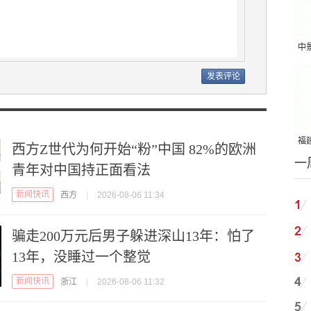
中
吨
福建
西方Z世代为何开始“粉”中国 82%的欧洲
一
国
青年对中国持正面看法
新闻快讯
西方
|
2026-08-06 11:34
骗走200万元后男子躲进深山13年：怕了
13年，没睡过一个整觉
新闻快讯
浙江
|
2026-08-06 11:32