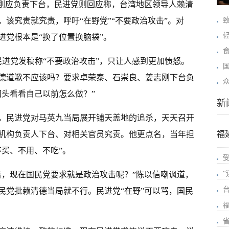
至刚应负责下台，民进党则回应称，台湾地区领导人赖清
该究责就究责，呼吁“在野党”“不要政治攻击”。对
进党根本是“换了位置换脑袋”。
民进党发稿称“不要政治攻击”，只让人感到更加愤怒。
德道歉不应该吗？要求卓荣泰、石崇良、姜志刚下台负
回头看看自己以前怎么做？”
新
时，民进党对马英九当局展开铺天盖地的追杀，天天召开
机构负责人下台、对相关官员究责。他更点名，当年担
福
买、不用、不吃”。
击，现在国民党要求就是政治攻击呢？”陈以信嘲讽道，
民党批赖清德当局就不行。民进党“在野”可以骂，国民