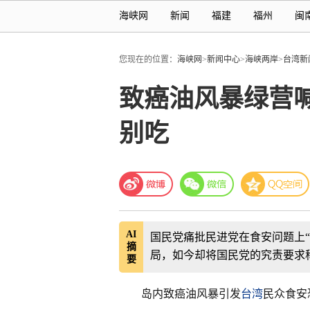
海峡网
新闻
福建
福州
闽
您现在的位置：
海峡网
>
新闻中心
>
海峡两岸
>
台湾新
致癌油风暴绿营
别吃
AI
国民党痛批民进党在食安问题上
摘
局，如今却将国民党的究责要求
要
岛内致癌油风暴引发
台湾
民众食安