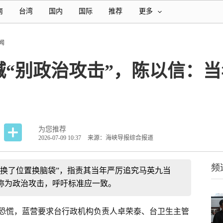
南
台湾
国内
国际
推荐
更多
闻
喊“别政治攻击”，陈以信：
为您推荐
2026-07-09 10:37
来源：海峡导报综合报道
频
“换了位置换脑袋”，指责其当年严厉追究马英九当
称为政治攻击，呼吁标准应一致。
恐慌，蓝营要求台行政机构负责人卓荣泰、台卫生主管