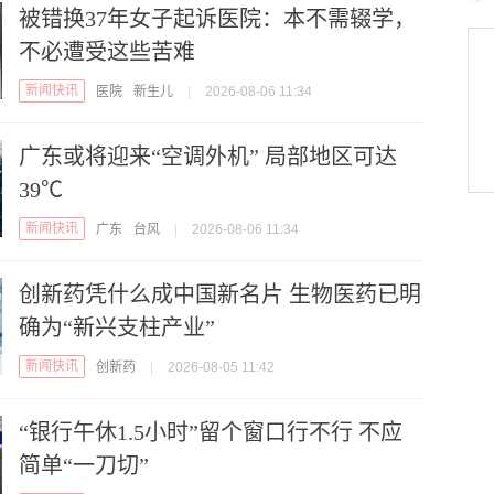
被错换37年女子起诉医院：本不需辍学，
不必遭受这些苦难
新闻快讯
医院
新生儿
|
2026-08-06 11:34
广东或将迎来“空调外机” 局部地区可达
39℃
新闻快讯
广东
台风
|
2026-08-06 11:34
创新药凭什么成中国新名片 生物医药已明
确为“新兴支柱产业”
新闻快讯
创新药
|
2026-08-05 11:42
“银行午休1.5小时”留个窗口行不行 不应
简单“一刀切”