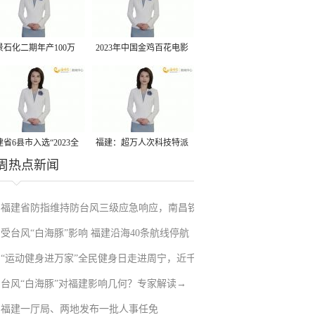
景石化二期年产100万
2023年中国金鸡百花电影
丙烷脱氢项目建成中交
节有福电影巡展31日启动
省6县市入选“2023全
福建：超万人次科技特派
周热点新闻
县域发展潜力百强县”
员一线开展服务
福建省防指维持防台风三级应急响应，南昌铁
受台风“白海豚”影响 福建沿海40条航线停航
路停运部分旅客列车→
“运动健身进万家”全民健身日走进周宁，近千
台风“白海豚”对福建影响几何？专家解读→
人徒步云端
福建一厅局、两地发布一批人事任免