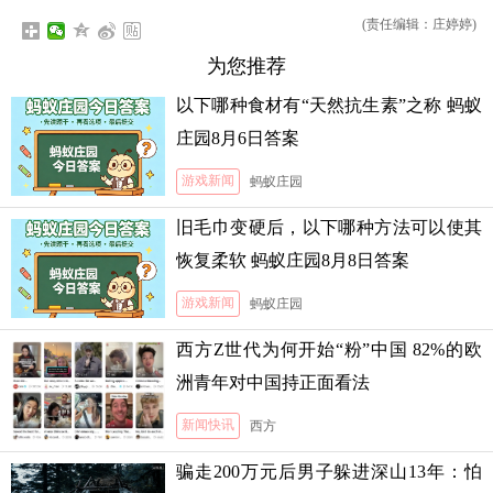
(责任编辑：庄婷婷)
为您推荐
以下哪种食材有“天然抗生素”之称 蚂蚁
庄园8月6日答案
游戏新闻
蚂蚁庄园
旧毛巾变硬后，以下哪种方法可以使其
恢复柔软 蚂蚁庄园8月8日答案
游戏新闻
蚂蚁庄园
西方Z世代为何开始“粉”中国 82%的欧
洲青年对中国持正面看法
新闻快讯
西方
骗走200万元后男子躲进深山13年：怕