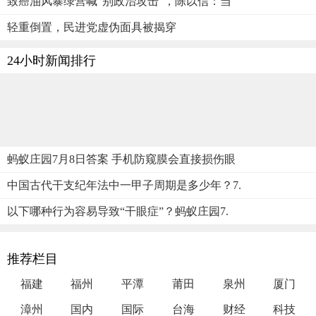
致癌油风暴绿营喊“别政治攻击”，陈以信：当
轻重倒置，民进党虚伪面具被揭穿
24小时新闻排行
蚂蚁庄园7月8日答案 手机防窥膜会直接损伤眼
中国古代干支纪年法中一甲子周期是多少年？7.
以下哪种行为容易导致“干眼症”？蚂蚁庄园7.
推荐栏目
福建
福州
平潭
莆田
泉州
厦门
漳州
国内
国际
台海
财经
科技