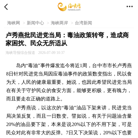


海峡网
>
新闻中心
>
海峡两岸
>
台湾新闻
卢秀燕批民进党当局：毒油政策转弯，造成商
家困扰、民众无所适从
海峡导报综合报道
2026-07-09 10:37
岛内“毒油”事件爆发迄今将近1周，台中市市长卢秀燕
8日针对民进党当局因应毒油事件的政策数变指出，民以食
为天，人民的健康最重要。她说，也因此希望民进党当局
在有关于守护民众的食安方面，能够更积极，更有魄力，
而且要走在正确的道路上。
卢秀燕说，以这次的“毒油”油品下架来讲，民进党当
局决策反复，而且一日数变。譬如说，有关于问题油含量
20%的油品要下架，本来是说20%以下的不用下架，可是
民众对此有非常大的反弹。7日又下决策说，20%以下也要