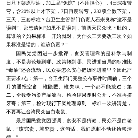
日只下架原型油，加工品“免惊”（不用担心），4日深夜转
弯，含20%以上才下架，7日再度转弯，232项全数下架，
三天，三套标准？台卫生主管部门负责人石崇良称“这不是
误判”，那想请问“如果不是误判，前两天民众吃下肚的，
算谁的？如果标准一开始就对，为什么三天要改三次？如
果标准是错的，谁该负责？”
国民党党团进一步批评，食安管理靠的是科学与制
度，不是舆论烧到哪、政策转到哪。民进党当局的标准比
“毒油”还会流动，民众要怎么安心把饭吃进嘴里？因此严
正要求3点：第一，台卫生部门完整公布事件时间轴，三个
月的通报空窗，谁隐匿、谁失职，一个都不能放过；第
二，全数受污染产品流向、检验结果即时公开，不准再挤
牙膏；第三，检讨现行下架处理原则，标准一次讲清楚，
不要再让台湾民众当白老鼠。
最后国民党党团强调，食安不是猜谜，民众不是白老
鼠，“该究责，就究责，这句话，我们原封不动还给赖清
德。”