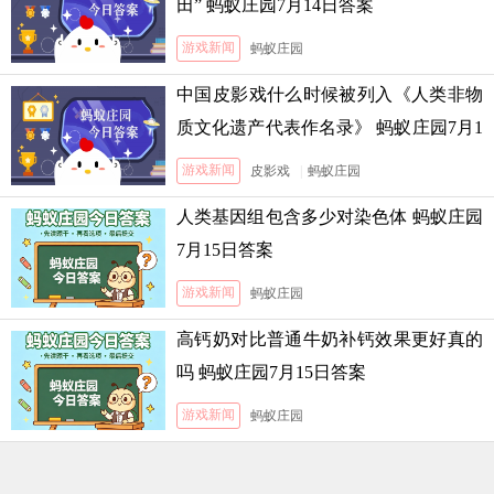
田” 蚂蚁庄园7月14日答案
游戏新闻
蚂蚁庄园
中国皮影戏什么时候被列入《人类非物
质文化遗产代表作名录》 蚂蚁庄园7月1
3日答案
游戏新闻
皮影戏
|
蚂蚁庄园
人类基因组包含多少对染色体 蚂蚁庄园
7月15日答案
游戏新闻
蚂蚁庄园
高钙奶对比普通牛奶补钙效果更好真的
吗 蚂蚁庄园7月15日答案
游戏新闻
蚂蚁庄园