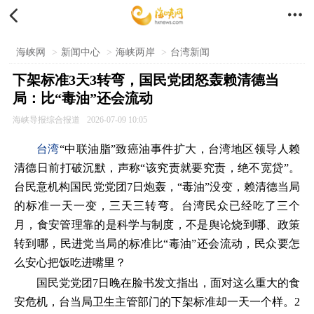


海峡网
>
新闻中心
>
海峡两岸
>
台湾新闻
下架标准3天3转弯，国民党团怒轰赖清德当
局：比“毒油”还会流动
海峡导报综合报道
2026-07-09 10:05
台湾
“中联油脂”致癌油事件扩大，台湾地区领导人赖
清德日前打破沉默，声称“该究责就要究责，绝不宽贷”。
台民意机构国民党党团7日炮轰，“毒油”没变，赖清德当局
的标准一天一变，三天三转弯。台湾民众已经吃了三个
月，食安管理靠的是科学与制度，不是舆论烧到哪、政策
转到哪，民进党当局的标准比“毒油”还会流动，民众要怎
么安心把饭吃进嘴里？
国民党党团7日晚在脸书发文指出，面对这么重大的食
安危机，台当局卫生主管部门的下架标准却一天一个样。2