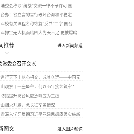
台陆委会称涉“统战”交流一律不予许可 国
国台办：谷立言的言行破坏台海和平稳定
台军校有关课程名称恢复“反共”二字 国台
台军押宝无人机面临四大先天不足 更被爆暗
闻推荐
进入新闻频道
委常委会召开会议
大道行天下丨以心相交，成其久远——中国元
屏山观察丨一座堡垒，何以35年接续筑牢？
省防指提升防台风应急响应为三级
青山烟火升腾，念长征军民情深
全省深入学习贯彻习近平党建思想赓续实施新
新图文
进入图片频道