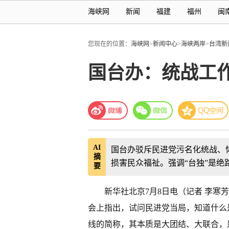
海峡网
新闻
福建
福州
闽
您现在的位置：
海峡网
>
新闻中心
>
海峡两岸
>
台湾新
国台办：统战工
AI
国台办驳斥民进党污名化统战、
摘
损害民众福祉。强调“台独”是绝
要
新华社北京7月8日电（记者 李寒
会上指出，试问民进党当局，知道什么
线的简称，其本质是大团结、大联合，