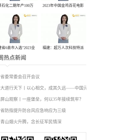
景石化二期年产100万
2023年中国金鸡百花电影
丙烷脱氢项目建成中交
节有福电影巡展31日启动
省6县市入选“2023全
福建：超万人次科技特派
周热点新闻
县域发展潜力百强县”
员一线开展服务
省委常委会召开会议
大道行天下丨以心相交，成其久远——中国元
屏山观察丨一座堡垒，何以35年接续筑牢？
首外交的世界情怀与大国气派
省防指提升防台风应急响应为三级
青山烟火升腾，念长征军民情深