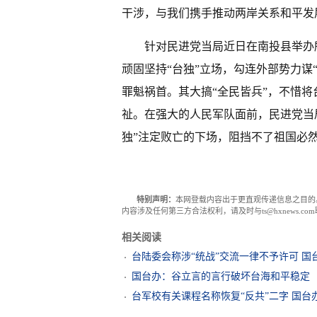
干涉，与我们携手推动两岸关系和平发
针对民进党当局近日在南投县举办
顽固坚持“台独”立场，勾连外部势力谋
罪魁祸首。其大搞“全民皆兵”，不惜将
祉。在强大的人民军队面前，民进党当
独”注定败亡的下场，阻挡不了祖国必
特别声明：
本网登载内容出于更直观传递信息之目的
内容涉及任何第三方合法权利，请及时与ts@hxnews.
相关阅读
台陆委会称涉“统战”交流一律不予许可 国
国台办：谷立言的言行破坏台海和平稳定
台军校有关课程名称恢复“反共”二字 国台