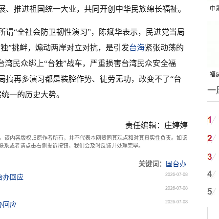
展、推进祖国统一大业，共同开创中华民族绵长福祉。
中
吨
所谓“全社会防卫韧性演习”，陈斌华表示，民进党当局
“独”挑衅，煽动两岸对立对抗，是引发
台海
紧张动荡的
台湾民众绑上“台独”战车，严重损害台湾民众安全福
福建
局搞再多演习都是装腔作势、徒劳无功，改变不了“台
一
国
然统一的历史大势。
责任编辑：庄婷婷
。该内容版权归原作者所有，并不代表本网赞同其观点和对其真实性负责。如该
com联系或者请点击右侧投诉按钮，我们会及时反馈并处理完毕。
关键词：
国台办
2026-07-08
台办回应
2026-07-08
2026-07-08
办回应