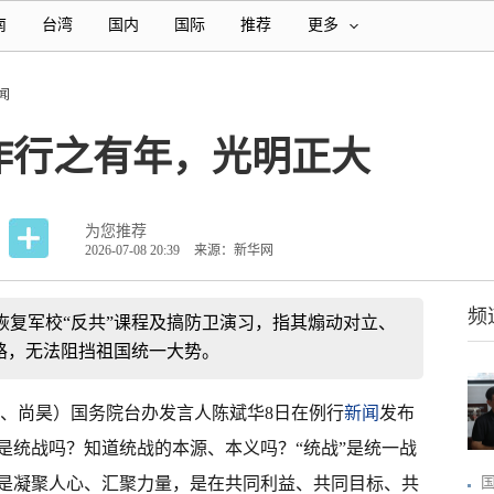
南
台湾
国内
国际
推荐
更多
闻
作行之有年，光明正大
为您推荐
2026-07-08 20:39
来源：新华网
频
恢复军校“反共”课程及搞防卫演习，指其煽动对立、
路，无法阻挡祖国统一大势。
芳、尚昊）国务院台办发言人陈斌华8日在例行
新闻
发布
是统战吗？知道统战的本源、本义吗？“统战”是统一战
是凝聚人心、汇聚力量，是在共同利益、共同目标、共