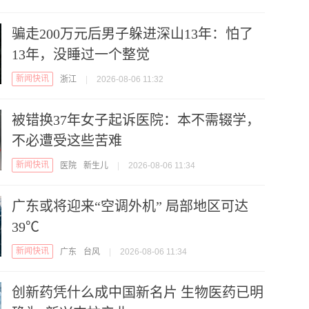
骗走200万元后男子躲进深山13年：怕了
13年，没睡过一个整觉
新闻快讯
浙江
|
2026-08-06 11:32
被错换37年女子起诉医院：本不需辍学，
不必遭受这些苦难
新闻快讯
医院
新生儿
|
2026-08-06 11:34
广东或将迎来“空调外机” 局部地区可达
39℃
新闻快讯
广东
台风
|
2026-08-06 11:34
创新药凭什么成中国新名片 生物医药已明