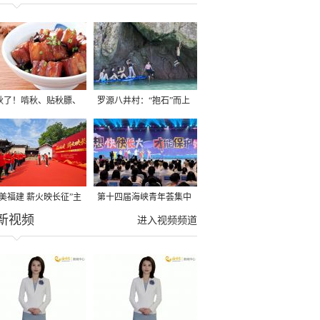
秋了！啃秋、贴秋膘、
罗源八井村：“抱石”而上
秋，福建人这样过才够
→
寻美福建 薪火映长征”主
第十四届海峡青年荟集中
新视频
活动在龙岩长汀启动
阶段活动在福州举行
进入视频频道