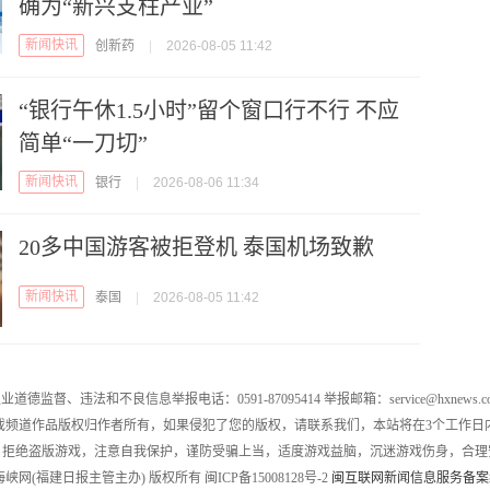
确为“新兴支柱产业”
新闻快讯
创新药
|
2026-08-05 11:42
“银行午休1.5小时”留个窗口行不行 不应
简单“一刀切”
新闻快讯
银行
|
2026-08-06 11:34
20多中国游客被拒登机 泰国机场致歉
新闻快讯
泰国
|
2026-08-05 11:42
业道德监督、违法和不良信息举报电话：0591-87095414 举报邮箱：service@hxnews.c
戏频道作品版权归作者所有，如果侵犯了您的版权，请联系我们，本站将在3个工作日
，拒绝盗版游戏，注意自我保护，谨防受骗上当，适度游戏益脑，沉迷游戏伤身，合理
016 海峡网(福建日报主管主办) 版权所有 闽ICP备15008128号-2
闽互联网新闻信息服务备案编号