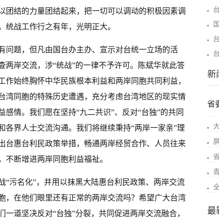
以团结的力量团结起来，把一切可以调动的积极因素调
。统战工作行之有年，光明正大。
有问题，但凡由国台办主办、宣示对台统一立场的活
查两岸交流，涉“统战”的一律不予许可。陈斌华就此答
新
工作始终胸怀中华民族根本利益和两岸同胞共同利益，
台湾同胞的特殊历史遭遇，充分考虑台湾地区的现实情
省
感情。我们愿在坚持“九二共识”、反对“台独”的共同
和各界人士交流沟通。我们将继续秉持“两岸一家亲”理
出台惠台利民政策举措，畅通两岸经贸合作、人员往来
，不断增进两岸同胞利益福祉。
战“污名化”，并用以抹黑大陆惠台利民政策、两岸交流
胞，在他们眼里还有正常的两岸交流吗？希望广大台湾
最
们一道坚决反对“台独”分裂，共同促进两岸交流融合，