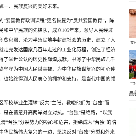
统一、民族复兴的美好未来。
“爱国教育政训课程”更名恢复为“反共爱国教育”，陈
民和中华民族的先锋队，成立105年来，领导人民经过
积贫积弱、沦为半殖民地半封建社会的历史，建立了人
立
就走完发达国家几百年走过的工业化历程，创造了经济
晒
得了举世公认的历史性辉煌成就，书写了中华民族几千
味
终坚守为中国人民谋幸福、为中华民族谋复兴的初心使
，也始终得到人民衷心的拥护和支持，是当代中国的领
“
最
题
军校毕业生灌输“反共”主张，教唆他们为“台独”而
，是在蓄意升高两岸对立对抗。“台独”是绝路，“以武
清“台独”分裂势力的祸心和危害，拒绝成为“台独”的陪
中华民族伟大复兴的一边，坚决反对“台独”分裂和外来