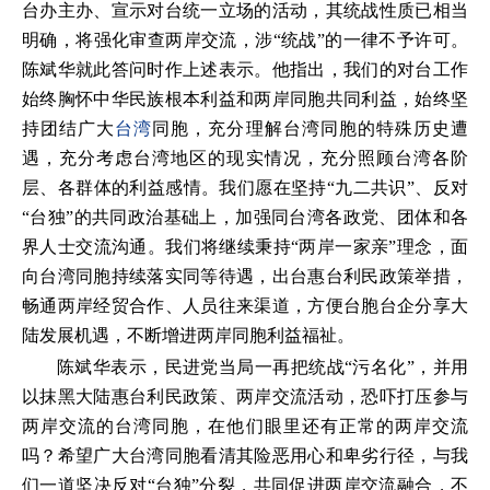
台办主办、宣示对台统一立场的活动，其统战性质已相当
明确，将强化审查两岸交流，涉“统战”的一律不予许可。
陈斌华就此答问时作上述表示。他指出，我们的对台工作
始终胸怀中华民族根本利益和两岸同胞共同利益，始终坚
持团结广大
台湾
同胞，充分理解台湾同胞的特殊历史遭
遇，充分考虑台湾地区的现实情况，充分照顾台湾各阶
层、各群体的利益感情。我们愿在坚持“九二共识”、反对
“台独”的共同政治基础上，加强同台湾各政党、团体和各
界人士交流沟通。我们将继续秉持“两岸一家亲”理念，面
向台湾同胞持续落实同等待遇，出台惠台利民政策举措，
畅通两岸经贸合作、人员往来渠道，方便台胞台企分享大
陆发展机遇，不断增进两岸同胞利益福祉。
陈斌华表示，民进党当局一再把统战“污名化”，并用
以抹黑大陆惠台利民政策、两岸交流活动，恐吓打压参与
两岸交流的台湾同胞，在他们眼里还有正常的两岸交流
吗？希望广大台湾同胞看清其险恶用心和卑劣行径，与我
们一道坚决反对“台独”分裂，共同促进两岸交流融合，不