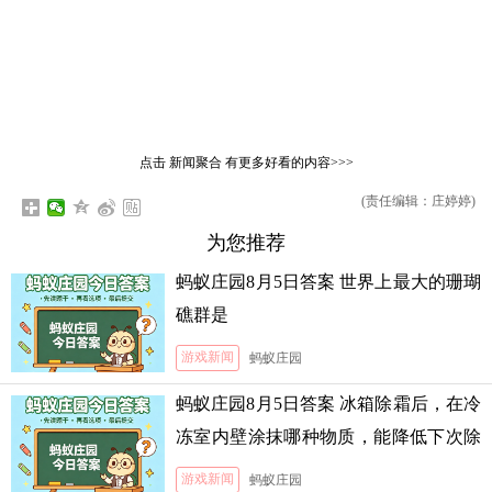
点击
新闻聚合
有更多好看的内容>>>
(责任编辑：庄婷婷)
为您推荐
蚂蚁庄园8月5日答案 世界上最大的珊瑚
礁群是
游戏新闻
蚂蚁庄园
蚂蚁庄园8月5日答案 冰箱除霜后，在冷
冻室内壁涂抹哪种物质，能降低下次除
霜的难度
游戏新闻
蚂蚁庄园