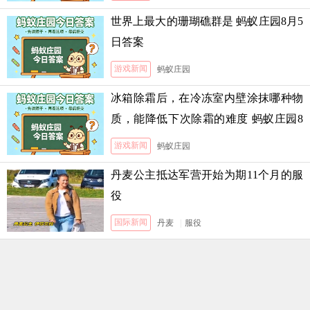
世界上最大的珊瑚礁群是 蚂蚁庄园8月5
日答案
游戏新闻
蚂蚁庄园
冰箱除霜后，在冷冻室内壁涂抹哪种物
质，能降低下次除霜的难度 蚂蚁庄园8
月5日答案
游戏新闻
蚂蚁庄园
丹麦公主抵达军营开始为期11个月的服
役
国际新闻
丹麦
|
服役