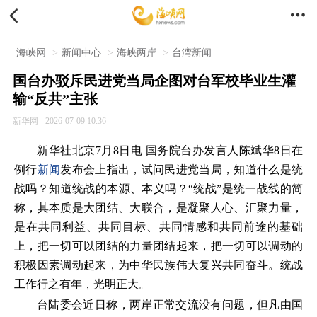


海峡网
>
新闻中心
>
海峡两岸
>
台湾新闻
国台办驳斥民进党当局企图对台军校毕业生灌
输“反共”主张
新华网
2026-07-09 10:36
新华社北京7月8日电 国务院台办发言人陈斌华8日在
例行
新闻
发布会上指出，试问民进党当局，知道什么是统
战吗？知道统战的本源、本义吗？“统战”是统一战线的简
称，其本质是大团结、大联合，是凝聚人心、汇聚力量，
是在共同利益、共同目标、共同情感和共同前途的基础
上，把一切可以团结的力量团结起来，把一切可以调动的
积极因素调动起来，为中华民族伟大复兴共同奋斗。统战
工作行之有年，光明正大。
台陆委会近日称，两岸正常交流没有问题，但凡由国