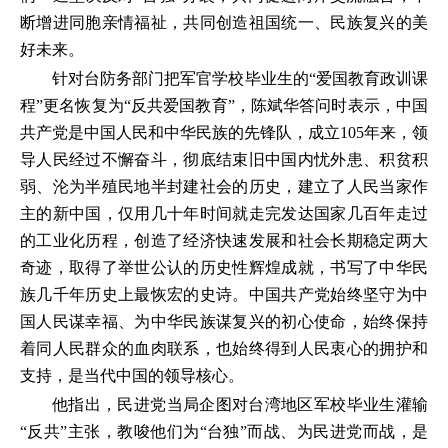
断增进同胞亲情福祉，共同创造祖国统一、民族复兴的美
好未来。
针对台防务部门把军官学校毕业生的“爱国教育政训课
程”更名恢复为“反共爱国教育”，陈斌华答问时表示，中国
共产党是中国人民和中华民族的先锋队，成立105年来，领
导人民经过不懈奋斗，彻底结束旧中国内忧外患、积贫积
弱、沦为半殖民地半封建社会的历史，建立了人民当家作
主的新中国，仅用几十年时间就走完发达国家几百年走过
的工业化历程，创造了经济快速发展和社会长期稳定两大
奇迹，取得了举世公认的历史性辉煌成就，书写了中华民
族几千年历史上最恢宏的史诗。中国共产党始终坚守为中
国人民谋幸福、为中华民族谋复兴的初心使命，始终保持
着同人民群众的血肉联系，也始终得到人民衷心的拥护和
支持，是当代中国的领导核心。
他指出，民进党当局企图对台湾地区军校毕业生灌输
“反共”主张，教唆他们为“台独”而战、为民进党而战，是