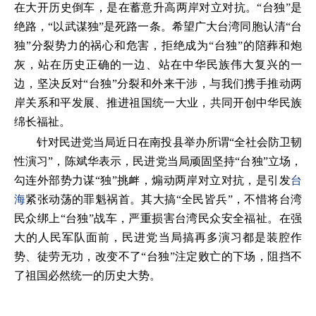
在大开历史倒车，是在蓄意升高两岸对立对抗。“台独”是
绝路，“以武谋独”是死路一条。希望广大台湾同胞认清“台
独”分裂势力的祸心和危害，拒绝成为“台独”的陪葬和炮
灰，站在历史正确的一边、站在中华民族伟大复兴的一
边，坚决反对“台独”分裂和外来干涉，与我们携手推动两
岸关系和平发展、推进祖国统一大业，共同开创中华民族
绵长福祉。
针对民进党当局近日在南投县举办所谓“全社会防卫韧
性演习”，陈斌华表示，民进党当局顽固坚持“台独”立场，
勾连外部势力谋“独”挑衅，煽动两岸对立对抗，是引发
台
海
紧张动荡的罪魁祸首。其大搞“全民皆兵”，不惜将台湾
民众绑上“台独”战车，严重损害台湾民众安全福祉。在强
大的人民军队面前，民进党当局搞再多演习都是装腔作
势、徒劳无功，改变不了“台独”注定败亡的下场，阻挡不
了祖国必然统一的历史大势。