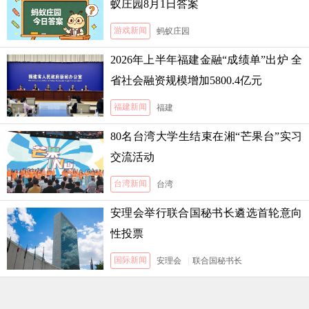
蚁庄园8月1日答案
游戏新闻
蚂蚁庄园
2026年上半年福建金融“成绩单”出炉 全
省社会融资规模增加5800.4亿元
福建新闻
福建
80名台湾大学生结束在湘“芒果台”实习
交流活动
台湾新闻
台湾
安理会举行联合国秘书长遴选首轮意向
性投票
国际新闻
安理会
|
联合国秘书长