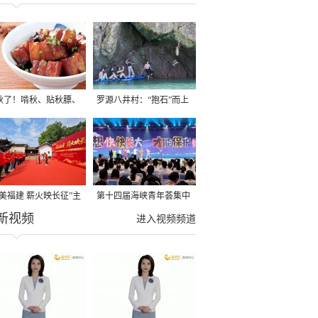
秋了！啃秋、贴秋膘、
罗源八井村：“抱石”而上
秋，福建人这样过才够
→
寻美福建 薪火映长征”主
第十四届海峡青年荟集中
新视频
活动在龙岩长汀启动
阶段活动在福州举行
进入视频频道