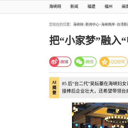
海峡网
新闻
福建
福州
闽
您现在的位置：
海峡网
>
新闻中心
>
海峡两岸
>
台湾新
把“小家梦”融入
AI
85 后“台二代”吴妘蓁在海峡
摘
接棒后企业壮大，还希望带领台
要