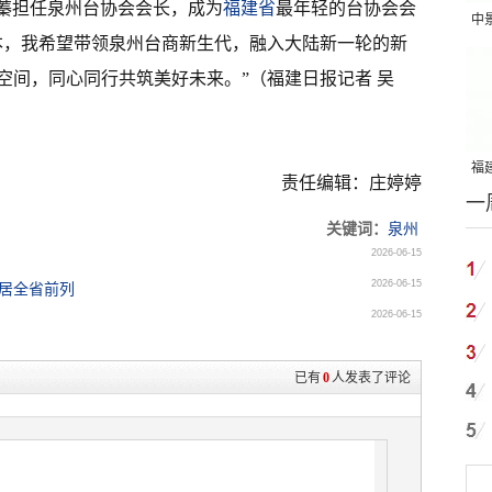
妘蓁担任泉州台协会会长，成为
福建省
最年轻的台协会会
中
本，我希望带领泉州台商新生代，融入大陆新一轮的新
吨
空间，同心同行共筑美好未来。”（福建日报记者 吴
福建
责任编辑：庄婷婷
一
国
关键词：
泉州
2026-06-15
2026-06-15
位居全省前列
2026-06-15
已有
0
人发表了评论