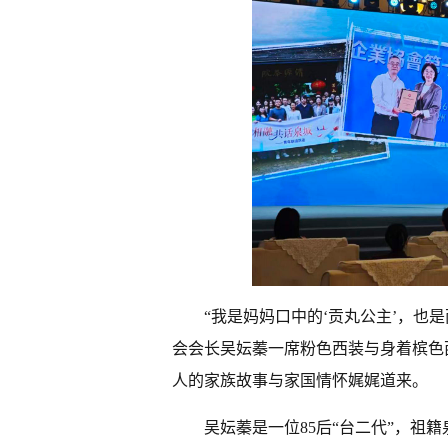
“我是妈妈口中的‘贡丸公主’，也
会会长吴妘蓁一席粉色西装与身着槟色
人的家族故事与家国情怀娓娓道来。
吴妘蓁是一位85后“台二代”，祖籍