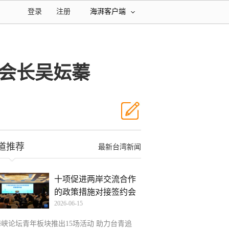
登录
注册
海湃客户端
会会长吴妘蓁
道推荐
最新台湾新闻
十项促进两岸交流合作
的政策措施对接签约会
2026-06-15
在
海峡论坛青年板块推出15场活动 助力台青追