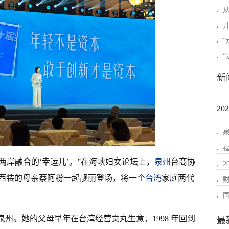
新
2
是两岸融合的‘幸运儿’。”在海峡妇女论坛上，
泉州
台商协
西装的母亲蔡阿粉一起靓丽登场，将一个
台湾
家庭两代
泉州。她的父母早年在台湾经营贡丸生意，1998 年回到
最