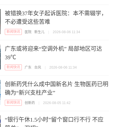
被错换37年女子起诉医院：本不需辍学，
不必遭受这些苦难
新闻快讯
医院
新生儿
|
2026-08-06 11:34
广东或将迎来“空调外机” 局部地区可达
39℃
新闻快讯
广东
台风
|
2026-08-06 11:34
创新药凭什么成中国新名片 生物医药已明
确为“新兴支柱产业”
新闻快讯
创新药
|
2026-08-05 11:42
“银行午休1.5小时”留个窗口行不行 不应