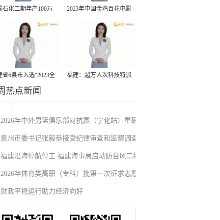
景石化二期年产100万
2023年中国金鸡百花电影
丙烷脱氢项目建成中交
节有福电影巡展31日启动
省6县市入选“2023全
福建：超万人次科技特派
周热点新闻
县域发展潜力百强县”
员一线开展服务
2026年中外男篮俱乐部对抗赛（宁化站）重磅
泉州市委书记张毅恭接受纪律审查和监察调查
来袭！抢票通道即将开启→
福建沿海停航停工 福建海事局启动防台风二级
2026年体育类高职（专科）批第一次征求志愿
应急响应
财政平稳运行助力经济向好
填报