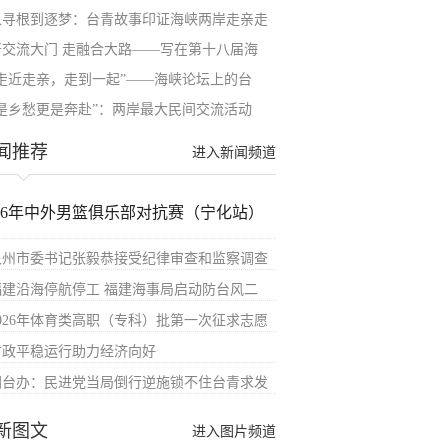
从寻根到逐梦：台青故事印证海峡两岸走亲走
开交流大门 走融合大路——写在第十八届海
“走近走亲，走到一起”——海峡论坛上的台
“是乡愁更是奔赴”：两岸最大民间交流活动
闻推荐
进入新闻频道
026年中外男篮俱乐部对抗赛（宁化站）
泉州市委书记张毅恭接受纪律审查和监察调查
福建沿海停航停工 福建海事局启动防台风二
2026年体育类高职（专科）批第一次征求志愿
财政平稳运行助力经济向好
国台办：民进党当局倒行逆施锁不住台青求发
新图文
进入图片频道