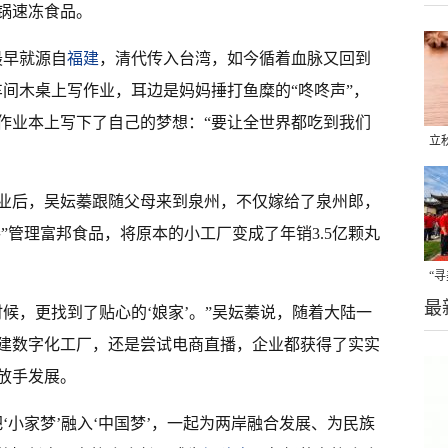
锅速冻食品。
最早就源自
福建
，清代传入台湾，如今循着血脉又回到
车间木桌上写作业，耳边是妈妈捶打鱼糜的“咚咚声”，
作业本上写下了自己的梦想：“要让全世界都吃到我们
立
晒
业后，吴妘蓁跟随父母来到泉州，不仅嫁给了泉州郎，
味
接棒”管理富邦食品，将原本的小工厂变成了年销3.5亿颗丸
“
最
题
候，更找到了贴心的‘娘家’。”吴妘蓁说，随着大陆一
建数字化工厂，还是尝试电商直播，企业都获得了实实
放手发展。
‘小家梦’融入‘中国梦’，一起为两岸融合发展、为民族