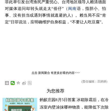
菲此举引发台湾渔民严重忧心。台湾地区领导人赖清德面
对媒体追问却转头就走太“俗仔”（
闽南
语，指胆小、怕
事、没有担当或遇到事情就逃避的人）。赖当局不应“肯
定”日菲说法，应明确维护自身权益，“不要让人吃豆腐”。
点击
新闻聚合
有更多好看的内容>>>
(责任编辑：庄婷婷)
为您推荐
蚂蚁庄园8月5日答案 冰箱除霜后，在冷
冻室内壁涂抹哪种物质，能降低下次除