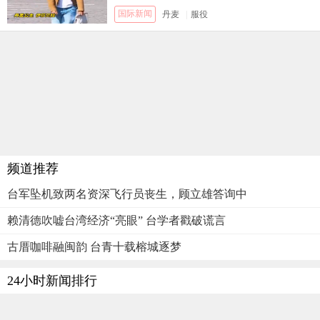
国际新闻
丹麦
|
服役
频道推荐
台军坠机致两名资深飞行员丧生，顾立雄答询中
赖清德吹嘘台湾经济“亮眼” 台学者戳破谎言
古厝咖啡融闽韵 台青十载榕城逐梦
24小时新闻排行