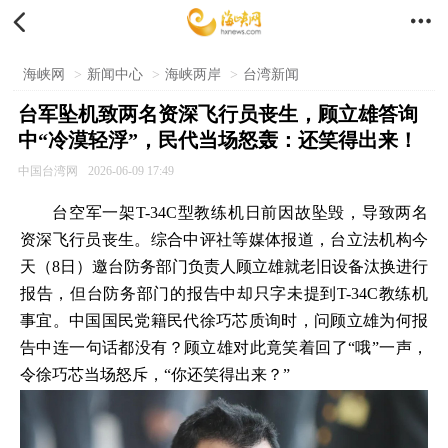


海峡网
>
新闻中心
>
海峡两岸
>
台湾新闻
台军坠机致两名资深飞行员丧生，顾立雄答询
中“冷漠轻浮”，民代当场怒轰：还笑得出来！
中国台湾网
2026-06-09 17:49
台空军一架T-34C型教练机日前因故坠毁，导致两名
资深飞行员丧生。综合中评社等媒体报道，台立法机构今
天（8日）邀台防务部门负责人顾立雄就老旧设备汰换进行
报告，但台防务部门的报告中却只字未提到T-34C教练机
事宜。中国国民党籍民代徐巧芯质询时，问顾立雄为何报
告中连一句话都没有？顾立雄对此竟笑着回了“哦”一声，
令徐巧芯当场怒斥，“你还笑得出来？”