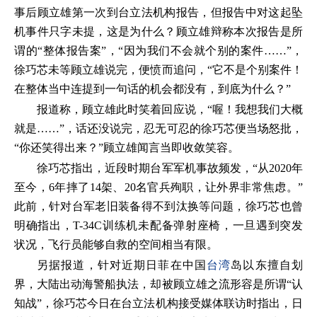
事后顾立雄第一次到台立法机构报告，但报告中对这起坠
机事件只字未提，这是为什么？顾立雄辩称本次报告是所
谓的“整体报告案”，“因为我们不会就个别的案件……”，
徐巧芯未等顾立雄说完，便愤而追问，“它不是个别案件！
在整体当中连提到一句话的机会都没有，到底为什么？”
报道称，顾立雄此时笑着回应说，“喔！我想我们大概
就是……”，话还没说完，忍无可忍的徐巧芯便当场怒批，
“你还笑得出来？”顾立雄闻言当即收敛笑容。
徐巧芯指出，近段时期台军军机事故频发，“从2020年
至今，6年摔了14架、20名官兵殉职，让外界非常焦虑。”
此前，针对台军老旧装备得不到汰换等问题，徐巧芯也曾
明确指出，T-34C训练机未配备弹射座椅，一旦遇到突发
状况，飞行员能够自救的空间相当有限。
另据报道，针对近期日菲在中国
台湾
岛以东擅自划
界，大陆出动海警船执法，却被顾立雄之流形容是所谓“认
知战”，徐巧芯今日在台立法机构接受媒体联访时指出，日