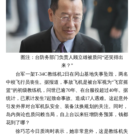
图注：台防务部门负责人顾立雄被质问“还笑得出
来？”
台军一架T-34C教练机2日在冈山基地失事坠毁，两名
中校飞行员丧生。据报道，事故飞机是被台军视为“飞官摇
篮”的初级教练机，问世已逾70年、在台服役超过40年。据
统计，已累计发生7起致命事故、造成17人遇难。这起意外
引发外界对台军机队安全、装备汰换规划的关注。同时，
岛内舆论也质问赖当局，自上台以来狂增防务预算，钱都
花到了哪？
徐巧芯今日质询时表示，她非常意外，这是教练机失