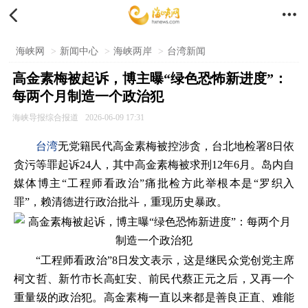


海峡网
>
新闻中心
>
海峡两岸
>
台湾新闻
高金素梅被起诉，博主曝“绿色恐怖新进度”：
每两个月制造一个政治犯
海峡导报综合报道
2026-06-09 17:31
台湾
无党籍民代高金素梅被控涉贪，台北地检署8日依
贪污等罪起诉24人，其中高金素梅被求刑12年6月。岛内自
媒体博主“工程师看政治”痛批检方此举根本是“罗织入
罪”，赖清德进行政治批斗，重现历史暴政。
“工程师看政治”8日发文表示，这是继民众党创党主席
柯文哲、新竹市长高虹安、前民代蔡正元之后，又再一个
重量级的政治犯。高金素梅一直以来都是善良正直、难能