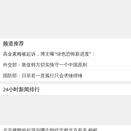
频道推荐
高金素梅被起诉，博主曝“绿色恐怖新进度”：
外交部：敦促韩方切实恪守一个中国原则
国防部：日菲若一意孤行只会求锤得锤
24小时新闻排行
北京烤鸭的起源与哪个朝代定都北京有关 蚂蚁