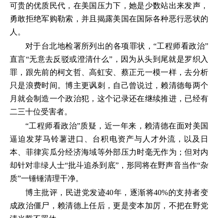
可贵的优质民代，在美国压力下，她是少数站出来发声，
勇敢拒绝军购勒索，并且揭露美国在国际各种恶行恶状的
人。
对于台北地检署所列出的各项罪状，“工程师看政治”
直言“无意去反驳或澄清什么”，因为从头到尾就是罗织入
罪，跟先前的柯文哲、高虹安、蔡正元一模一样，去分析
只是浪费时间。博主更讽刺，自己曾说过，赖清德每两个
月就会制造一个政治犯，这个记录还在继续推进，已经有
二三十位受害者。
“工程师看政治”质疑，近一年来，赖清德在面对美国
逼迫发芽马铃薯进口、台积电资产与人才外流，以及日
本、菲律宾瓜分经济海域等外部压力时毫无作为；但对内
却针对非绿人士“批斗追杀到底”，形同将在野声音当作“杂
质”一锤锤清理干净。
博主批评，民进党发迹40年，逐渐将40%的支持者变
成政治僵尸，赖清德上任后，更是变本加厉，不把在野党