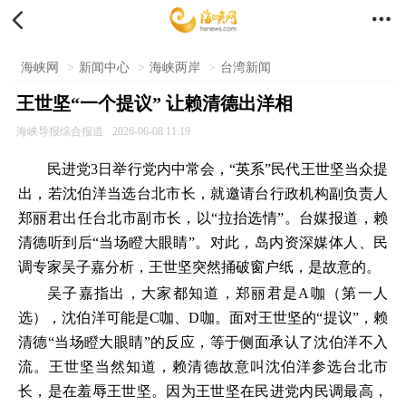


海峡网
>
新闻中心
>
海峡两岸
>
台湾新闻
王世坚“一个提议” 让赖清德出洋相
海峡导报综合报道
2026-06-08 11:19
民进党3日举行党内中常会，“英系”民代王世坚当众提
出，若沈伯洋当选台北市长，就邀请台行政机构副负责人
郑丽君出任台北市副市长，以“拉抬选情”。台媒报道，赖
清德听到后“当场瞪大眼睛”。对此，岛内资深媒体人、民
调专家吴子嘉分析，王世坚突然捅破窗户纸，是故意的。
吴子嘉指出，大家都知道，郑丽君是A咖（第一人
选），沈伯洋可能是C咖、D咖。面对王世坚的“提议”，赖
清德“当场瞪大眼睛”的反应，等于侧面承认了沈伯洋不入
流。王世坚当然知道，赖清德故意叫沈伯洋参选台北市
长，是在羞辱王世坚。因为王世坚在民进党内民调最高，