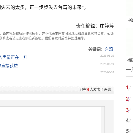
们失去的太多，正一步步失去台湾的未来”。
中
责任编辑：庄婷婷
吨
。该内容版权归原作者所有，并不代表本网赞同其观点和对其真实性负责。如该
com联系或者请点击右侧投诉按钮，我们会及时反馈并处理完毕。
关键词：
台湾
2026-05-19
的声量正在上升
福建
2026-05-19
中直接获益
一
国
2026-05-18
已有
0
人发表了评论