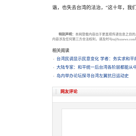
谐，也失去台湾的法治，“这十年，我
特别声明：
本网登载内容出于更直观传递信息之目的
内容涉及任何第三方合法权利，请及时与ts@hxnews.
相关阅读
台湾民调显示民意变化 学者：务实求和平
大陆专家：和平统一后台湾各阶层都能从
岛内举办论坛探寻台湾左翼抗日运动史
网友评论