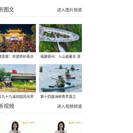
新图文
进入图片频道
建连城：非遗奇妙夜点
福建泉州：入山避暑去 清
夏夜
凉好惬意
江九十九溪田园风光带
第十四届海峡青年荟之
新视频
亩早稻迎来成熟收割季
2026榕台青年大学生水上
进入视频频道
运动交流营