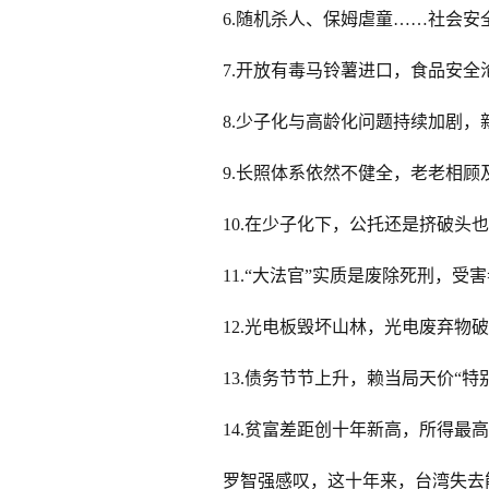
6.随机杀人、保姆虐童……社会安
7.开放有毒马铃薯进口，食品安全
8.少子化与高龄化问题持续加剧，
9.长照体系依然不健全，老老相
10.在少子化下，公托还是挤破头
11.“大法官”实质是废除死刑，
12.光电板毁坏山林，光电废弃物
13.债务节节上升，赖当局天价“特
14.贫富差距创十年新高，所得最高
罗智强感叹，这十年来，台湾失去