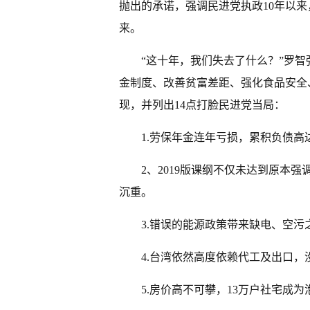
抛出的承诺，强调民进党执政10年以
来。
“这十年，我们失去了什么？”罗
金制度、改善贫富差距、强化食品安全
现，并列出14点打脸民进党当局：
1.劳保年金连年亏损，累积负债高达
2、2019版课纲不仅未达到原本
沉重。
3.错误的能源政策带来缺电、空污
4.台湾依然高度依赖代工及出口
5.房价高不可攀，13万户社宅成为