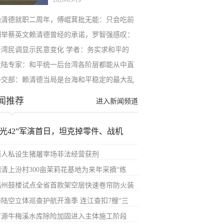
2026-05-19
赖清德就职二周年，傅崐萁批无能：只会吃前
列举蔡英文赖清德曾经的承诺，罗智强感叹：
台湾民调显示民意变化 学者：务实求和平的
大陆专家：和平统一后台湾各阶层都能从中直
外交部：赖清德当局是台海和平稳定的最大乱
闻推荐
进入新闻频道
汉光42”军演首日，坦克掉零件、战机
两人私设生猪屠宰场非法经营获刑
闽清上汾村300亩茉莉花基地为来年采摘“练
福州鼓楼试点全省首款架空层快速卷帘防火装
海陆空立体巡查护航开渔季 连江查扣7艘“三
罗源牛梅溪水库除险加固进入主体施工阶段