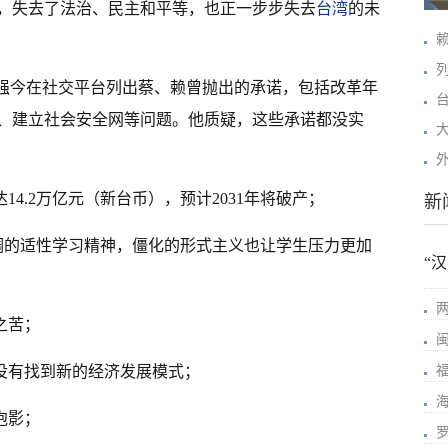
来，失去了法治、民主和平等，也正一步步失去
台湾
的未
智强今在社交平台列出蔡、赖曾抛出的承诺，包括改革年
、建立社会安全网等问题。他质疑，这些承诺都没实
14.2万亿元（新台币），预计2031年将破产；
新
强调的适性学习精神，僵化的形式主义也让学生压力更加
“
之苦；
，没有找到新的经济发展模式；
泡影；