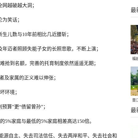
全网越破越大洞；
最
沦为笑话；
新生儿数与10年前相比几近腰斩；
顾及年迈者照顾失能子女的长照悲歌，不断上演；
福
也难抢到名额，完善的托育制度依然遥遥无期；
亮
受害者及家属的正义难以伸张；
破坏环境；
晋
别预算”更“债留曾孙”；
最
千
的5%家庭与最低的5%家庭相差高达150倍。
能源自主、失去司法信任、失去两岸和平、失去社会和