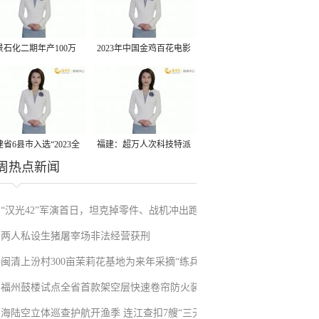
景石化二期年产100万
2023年中国金鸡百花电影
丙烷脱氢项目建成中交
节有福电影巡展31日启动
省6县市入选“2023全
福建：超万人次科技特派
周热点新闻
县域发展潜力百强县”
员一线开展服务
“汉光42”军演首日，坦克掉零件、战机冲出跑
两人私设生猪屠宰场非法经营获刑
道、赖清德逃跑……螺丝都拧不紧，台军能打
闽清上汾村300亩茉莉花基地为来年采摘“练兵”
“持久战”？
福州鼓楼试点全省首款架空层快速卷帘防火装
海陆空立体巡查护航开渔季 连江查扣7艘“三无”