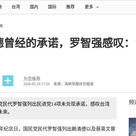
南
台湾
国内
国际
推荐
更多
闻
德曾经的承诺，罗智强感叹：
为您推荐
2026-05-19 17:59
来源：海峡导报综合报道
频
民党民代罗智强列出民进党14项未兑现承诺，感叹台湾
未来。
周年纪念日，国民党民代罗智强列出赖清德以及蔡英文曾