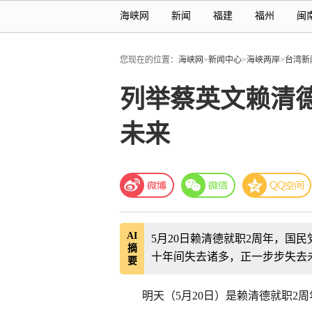
海峡网
新闻
福建
福州
闽
您现在的位置：
海峡网
>
新闻中心
>
海峡两岸
>
台湾新
列举蔡英文赖清
未来
AI
5月20日赖清德就职2周年，国
摘
十年间失去诸多，正一步步失去
要
明天（5月20日）是赖清德就职2