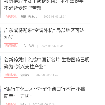
被错换37年女子起诉医院：本不需辍学，
不必遭受这些苦难
新闻快讯
医院
新生儿
|
2026-08-06 11:34
广东或将迎来“空调外机” 局部地区可达
39℃
新闻快讯
广东
台风
|
2026-08-06 11:34
创新药凭什么成中国新名片 生物医药已明
确为“新兴支柱产业”
新闻快讯
创新药
|
2026-08-05 11:42
“银行午休1.5小时”留个窗口行不行 不应
简单“一刀切”
新闻快讯
银行
|
2026-08-06 11:34