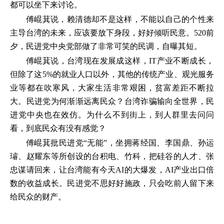
都可以坐下来讨论。
傅崐萁说，赖清德却不是这样，不能以自己的个性来
主导台湾的未来，应该要放下身段，好好倾听民意。520前
夕，民进党中央党部做了非常可笑的民调，自曝其短。
傅崐萁说，台湾现在发展成这样，IT产业不断成长，
但除了这5%的就业人口以外，其他的传统产业、观光服务
业等都在吹寒风，大家生活非常艰困，贫富差距不断拉
大。民进党为何渐渐远离民众？台湾诈骗输向全世界，民
进党中央也在效仿。为什么不到街上，到人群里去问问
看，到底民众有没有感觉？
傅崐萁批民进党“无能”，坐拥蒋经国、李国鼎、孙运
璿、赵耀东等所创设的台积电、竹科，把硅谷的人才、张
忠谋请回来，让台湾能有今天AI的大爆发，AI产业出口倍
数的收益成长。民进党不思好好施政，只会吃前人留下来
给民众的财产。