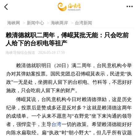


海峡网
>
新闻中心
>
海峡两岸
>
台湾新闻
赖清德就职二周年，傅崐萁批无能：只会吃前
人给下的台积电等祖产
海峡导报综合报道
2026-05-19 17:59
赖清德就职明日（20日）满二周年，台民意机构今举
办对其弹劾案投票。国民党团总召傅崐萁表示，民进党“执
政”一无是处，坐拥前人留下的台积电、竹科等，不思好好
施政，只会吃前人留下来的财产。
傅崐萁说，台民意机构今日对赖清德弹劾，这是历史
纪录，投票后是赞成多还是反对多？这就是赖清德这两年
的成绩单。一个从来不愿意与“在野党”坐下来沟通的领导
者，强悍蛮干，主导
台湾
一切的政策。希望赖清德能好好
向陈水扁取经。扁“执政”时“朝小野大”，但几乎所有议题