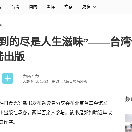
南
台湾
国内
国际
推荐
更多
闻
尝到的尽是人生滋味”——台
陆出版
为您推荐
2026-04-29 15:33
来源：人民日报海外版
频
往日食光》新书发布暨读者分享会在北京台湾会馆举
州出版社承办，两岸百余人参与。该书是郑如晴近年散
其作序。