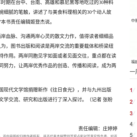
年时期在台中、台南、高雄和慕尼黑等地吃过的30种料
婉细腻的笔触，讲述了与美食料理相关的30个动人故
中
”本书责任编辑姬登杰说。
吨
两岸血脉、沟通两岸心灵的散文力作，值得读者细细品
认为，图书出版和阅读是两岸交流的重要载体和桥梁纽
特作用。两岸同胞见字如面或者见面交往，重点都在读
福建
同努力，让两岸优秀作品的创造、传播和阅读，成为两
一
国
国现代文学馆捐赠新作《往日食光》，并与九州出版
文学交流、研究和出版进行了深入探讨。（
记者 张盼
责任编辑：庄婷婷
。该内容版权归原作者所有，并不代表本网赞同其观点和对其真实性负责。如该