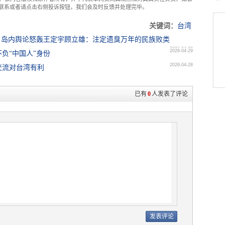
com联系或者请点击右侧投诉按钮，我们会及时反馈并处理完毕。
关键词：
台湾
，岛内舆论怒轰王定宇顾立雄：注定遗臭万年的民族败类
2026-04-29
2026-04-29
负“中国人”身份
2026-04-28
交流对台湾有利
已有
0
人发表了评论