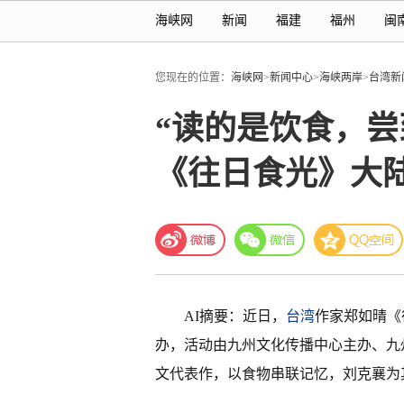
海峡网
新闻
福建
福州
闽
您现在的位置：
海峡网
>
新闻中心
>
海峡两岸
>
台湾新
“读的是饮食，
《往日食光》大
AI摘要：近日，
台湾
作家郑如晴《
办，活动由九州文化传播中心主办、九
文代表作，以食物串联记忆，刘克襄为