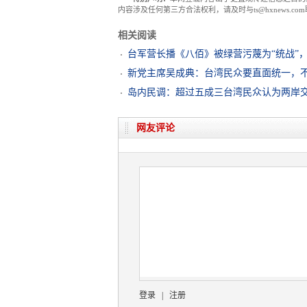
内容涉及任何第三方合法权利，请及时与ts@hxnews.
相关阅读
台军营长播《八佰》被绿营污蔑为“统战”
新党主席吴成典：台湾民众要直面统一，不
岛内民调：超过五成三台湾民众认为两岸
网友评论
登录
|
注册