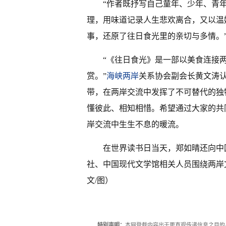
“作者既抒写自己童年、少年、青
理，用味道记录人生悲欢离合，又以温
事，还原了往日食光里的亲切与多情。
“《往日食光》是一部以美食连接
赏。”
海峡两岸
关系协会副会长黄文涛
带，在两岸交流中发挥了不可替代的独
懂彼此、相知相惜。希望通过大家的共
岸交流中生生不息的暖流。
在世界读书日当天，郑如晴还向中
社、中国现代文学馆相关人员围绕两岸
文/图
）
特别声明：
本网登载内容出于更直观传递信息之目的