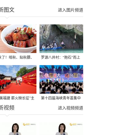
新图文
进入图片频道
秋了！啃秋、贴秋膘、
罗源八井村：“抱石”而上
秋，福建人这样过才够
→
寻美福建 薪火映长征”主
第十四届海峡青年荟集中
新视频
活动在龙岩长汀启动
阶段活动在福州举行
进入视频频道