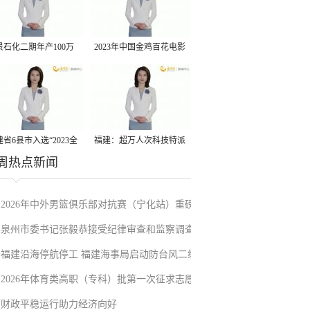
景石化二期年产100万
2023年中国金鸡百花电影
丙烷脱氢项目建成中交
节有福电影巡展31日启动
省6县市入选“2023全
福建：超万人次科技特派
周热点新闻
县域发展潜力百强县”
员一线开展服务
2026年中外男篮俱乐部对抗赛（宁化站）重磅
泉州市委书记张毅恭接受纪律审查和监察调查
来袭！抢票通道即将开启→
福建沿海停航停工 福建海事局启动防台风二级
2026年体育类高职（专科）批第一次征求志愿
应急响应
财政平稳运行助力经济向好