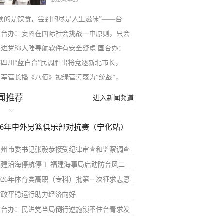
2026-04-29
“读的是饮食，尝到的尽是人生滋味”——台
国台办：妄图在国际社会挑战一中原则，只会
民进党称大陆导航软件有安全疑虑 国台办：
李四川“蓝白合”民调胜出将竞逐新北市长，
台军营长播《八佰》被绿营污蔑为“统战”，
闻推荐
进入新闻频道
026年中外男篮俱乐部对抗赛（宁化站）
泉州市委书记张毅恭接受纪律审查和监察调查
福建沿海停航停工 福建海事局启动防台风二
2026年体育类高职（专科）批第一次征求志愿
财政平稳运行助力经济向好
国台办：民进党当局倒行逆施锁不住台青求发