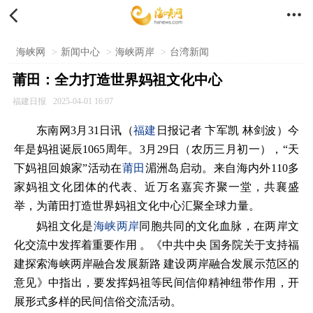


海峡网
>
新闻中心
>
海峡两岸
>
台湾新闻
莆田：全力打造世界妈祖文化中心
福建日报
2025-04-01 16:07
东南网3月31日讯（
福建
日报记者 卞军凯 林剑波）今
年是妈祖诞辰1065周年。3月29日（农历三月初一），“天
下妈祖回娘家”活动在
莆田
湄洲岛启动。来自海内外110多
家妈祖文化团体的代表、近万名嘉宾齐聚一堂，共襄盛
举，为莆田打造世界妈祖文化中心汇聚全球力量。
妈祖文化是
海峡两岸
同胞共同的文化血脉，在两岸文
化交流中发挥着重要作用 。《中共中央 国务院关于支持福
建探索海峡两岸融合发展新路 建设两岸融合发展示范区的
意见》中指出，要发挥妈祖等民间信仰精神纽带作用，开
展形式多样的民间信俗交流活动。