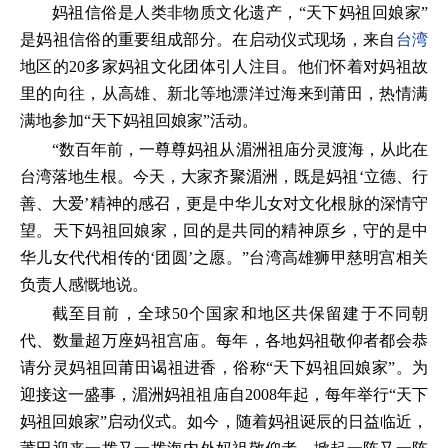
妈祖信俗是人类非物质文化遗产，“天下妈祖回娘家”
是妈祖信俗的重要组成部分。在启动仪式现场，来自
台湾
地区的20多家妈祖文化团体引人注目。他们怀着对妈祖故
里的向往，从高雄、新北等地漂洋过海来到莆田，热情满
满地参加“天下妈祖回娘家”活动。
“数百年前，一尊尊妈祖从湄洲祖庙分灵渡海，从此在
台湾落地生根。今天，大家齐聚湄洲，既是妈祖‘立德、行
善、大爱’精神的感召，更是中华儿女对文化根脉的深情守
望。天下妈祖回娘家，回的是共同的精神原乡，守的是中
华儿女代代相传的‘团圆’之愿。”台湾高雄狮甲慈明宫相关
负责人感慨地说。
截至目前，全球50个国家和地区共保留建于不同朝
代、数量超万座妈祖宫庙。每年，各地妈祖敬仰者都会恭
请分灵妈祖回莆田谒祖进香，俗称“天下妈祖回娘家”。为
迎接这一盛事，湄洲妈祖祖庙自2008年起，每年举行“天下
妈祖回娘家”启动仪式。如今，随着妈祖诞辰的日益临近，