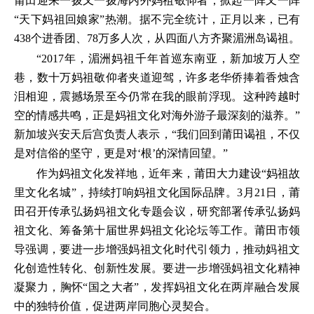
莆田迎来一拨又一拨海内外妈祖敬仰者，掀起一阵又一阵
“天下妈祖回娘家”热潮。据不完全统计，正月以来，已有
438个进香团、78万多人次，从四面八方齐聚湄洲岛谒祖。
“2017年，湄洲妈祖千年首巡东南亚，新加坡万人空
巷，数十万妈祖敬仰者夹道迎驾，许多老华侨捧着香烛含
泪相迎，震撼场景至今仍常在我的眼前浮现。这种跨越时
空的情感共鸣，正是妈祖文化对海外游子最深刻的滋养。”
新加坡兴安天后宫负责人表示，“我们回到莆田谒祖，不仅
是对信俗的坚守，更是对‘根’的深情回望。”
作为妈祖文化发祥地，近年来，莆田大力建设“妈祖故
里文化名城”，持续打响妈祖文化国际品牌。3月21日，莆
田召开传承弘扬妈祖文化专题会议，研究部署传承弘扬妈
祖文化、筹备第十届世界妈祖文化论坛等工作。莆田市领
导强调，要进一步增强妈祖文化时代引领力，推动妈祖文
化创造性转化、创新性发展。要进一步增强妈祖文化精神
凝聚力，胸怀“国之大者”，发挥妈祖文化在两岸融合发展
中的独特价值，促进两岸同胞心灵契合。