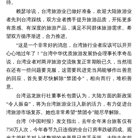
待。
赖瑟珍说，台湾旅游业已做好准备，欢迎大陆旅游业
者先到台湾踩线，双方业者携手提升旅游品质，开拓更多
有质感、有深度的旅游产品，满足不同群体旅游需求。希
望双方循序渐进，合力推进。
“这是一个非常好的消息，台湾旅行业者应该可以开开
心心地过年了！”台湾中华优质旅游发展协会理事长李奇岳
说，台湾业者对两岸旅游交流恢复正常期盼已久，当然现
在还有一些问题要克服，这需要民进党当局能够作出善意
的回应，首先要尽快解除“禁团令”，相向而行，堆积善
意。
台湾远龙旅行社董事长包蕾认为，大陆方面的新政策
“令人振奋”，将为台湾旅游业注入新的活力，有力促进台
湾旅游市场复苏。她也非常希望“禁团令”能尽早解除。
台湾《中国时报》发文指出，去年全年来台旅客仅有
750万人次，今年春节九日连假的全台订房率跌破四成。观
光主管机关对上述数据的改善早已束手无策。大陆去年前