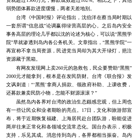
资就超过1500万元，募款成效超过102%。相比之下，其他
弱势团体募款进度缓慢，两者天差地别。
台湾《中国时报》评论指出，沈伯洋在蔡当局时期以
一套所谓“信息战”论调赢得绿营高层的心。之后岛内安全
事务高层的理论几乎都以沈的论述为核心，可以说“黑熊学
院”早就渗透到岛内各公务机关。文章指出，“黑熊学院”一
再宣称不拿当局资源，民进党当局却为其大开绿灯，挹注
资源藏于黑箱。
有网友发现网上卖260元的急救包，民众要赞助“黑熊”
2000元才能拿到，根本是在发民防财。台湾《联合报》发
文讽刺道：“‘黑熊’拿商人捐款、领政府补助、上课收费，
还募款兼卖民防小物，怎能不财源滚滚？”
虽然岛内各界对台湾的政治生态颇感悲观，但上周也
有一些让民众和业者期盼的亮点。17日，文化和旅游部宣
布，将于近期恢复福建、上海居民赴台团队游，盼能促进
两岸往来正常化和各领域交流常态化。国台办表示，积极
支持，乐见其成。消息传到岛内，各界都相当振奋。岛内