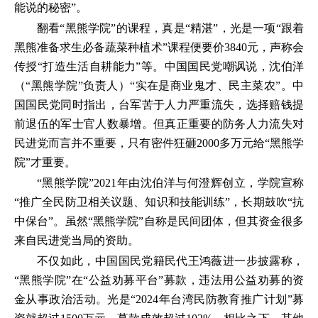
能说的秘密”。
翻看“黑熊学院”的课程，真是“精湛”，光是一项“跟着
黑熊准备求生必备蔬菜种植术”课程便要价3840元，声称会
传授“打造生活自耕能力”等。中国国民党嘲讽说，沈伯洋
（“黑熊学院”负责人）“实在是商业鬼才、民主菜农”。中
国国民党同时指出，台军苦于人力严重流失，选择赔钱提
前退伍的军士官人数暴增。但真正重要的防务人力流失对
民进党而言并不重要，只有密件狂砸2000多万元给“黑熊学
院”才重要。
“黑熊学院”2021年由沈伯洋与何澄辉创立，学院宣称
“推广全民防卫相关议题、知识和技能训练”，长期鼓吹“抗
中保台”。虽然“黑熊学院”自称是民间团体，但其资金很多
来自民进党当局的资助。
不仅如此，中国国民党籍民代王鸿薇进一步披露称，
“黑熊学院”在“公益劝募平台”募款，违法用公益劝募的资
金从事政治活动。光是“2024年台湾民防教育推广计划”募