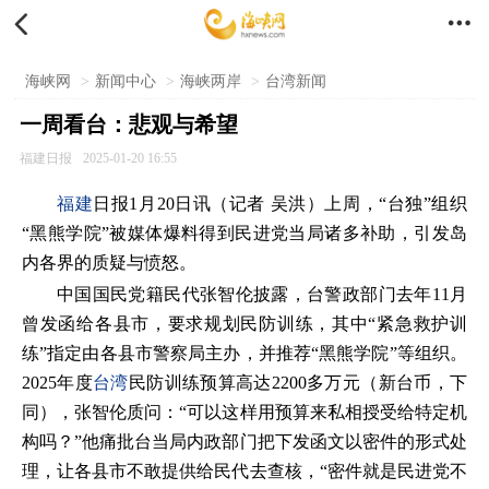


海峡网
>
新闻中心
>
海峡两岸
>
台湾新闻
一周看台：悲观与希望
福建日报
2025-01-20 16:55
福建
日报1月20日讯（记者 吴洪）上周，“台独”组织
“黑熊学院”被媒体爆料得到民进党当局诸多补助，引发岛
内各界的质疑与愤怒。
中国国民党籍民代张智伦披露，台警政部门去年11月
曾发函给各县市，要求规划民防训练，其中“紧急救护训
练”指定由各县市警察局主办，并推荐“黑熊学院”等组织。
2025年度
台湾
民防训练预算高达2200多万元（新台币，下
同），张智伦质问：“可以这样用预算来私相授受给特定机
构吗？”他痛批台当局内政部门把下发函文以密件的形式处
理，让各县市不敢提供给民代去查核，“密件就是民进党不