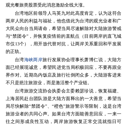
观光餐旅类股票受此消息激励全线大涨。
台湾地区前领导人马英九对此高度肯定，认为这符合
两岸人民的利益与福祉，他也借此为台湾的观光业者和广
大民众向台当局请命，希望当局尽速解除对大陆旅游警戒
与“禁团令”，并恢复疫情前的直航点（目前两岸的直飞城
市仅13个），用开放代替对抗，让两岸关系重回和平发展
的正轨。
台湾
海峡两岸
旅行发展协会理事长萧博仁说，大陆方
面已经展现诚意，希望民进党当局积极回应，不要再跟业
界作对。近期岛内饭店及旅行社倒闭众多，大陆游客进来
不只是挹注旅游业，而是激活整个产业链。
台湾旅游交流协会执委会主委赖瑟珍说，恢复福建、
上海居民赴台团队游是大陆方面释出的一大善意，希望当
局尽快解除“禁团令”、“橙色”旅游警示等限制，这是台湾
旅游业者的共同心声。如果台湾方面能善意回应，一来一
往之间形成良性互动，两岸旅游恢复正常交流就指日可