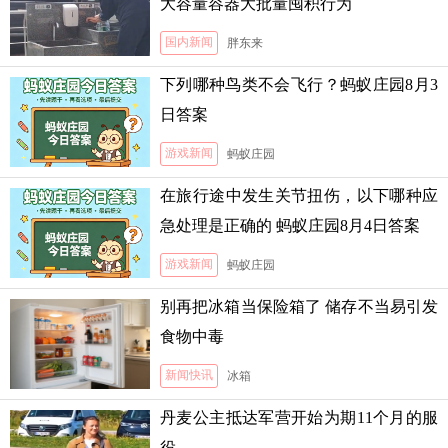
大容量容器大批量囤积行为
国内新闻
胖东来
下列哪种鸟类不会飞行？蚂蚁庄园8月3
日答案
游戏新闻
蚂蚁庄园
在旅行途中发生关节扭伤，以下哪种应
急处理是正确的 蚂蚁庄园8月4日答案
游戏新闻
蚂蚁庄园
别再把冰箱当保险箱了 储存不当易引发
食物中毒
新闻快讯
冰箱
丹麦公主抵达军营开始为期11个月的服
役