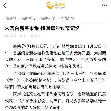


海峡网
>
新闻中心
>
海峡两岸
>
台湾新闻
来闽台新春市集 找回童年过节记忆
海峡导报
2025-01-20 16:55
海峡导报1月18日讯（记者 林静娴 邹璇）1月17日下
午，首届闽台新春拾趣集活动在
厦门
大元路开启。为期两
天的活动，串联了闽台美食、非遗技艺、年货市集等内
容，吸引两岸同胞沉浸式体验老街百年风华。
台湾
特色的民俗艺阵表演“电音三太子”、台湾民谣
《童年》《外婆的澎湖湾》，诗朗诵《中华上下五千年》
等节目带人们走进新春的热闹氛围。
两岸书法家也在现场为市民写春联。台湾地区前民意
代表、书法家曹原彰说，写春联、舞龙耍狮等活动让他一
个70多岁的老人好像回到了童年。