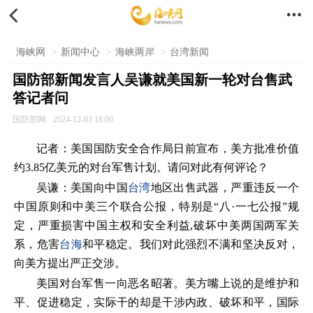


海峡网
>
新闻中心
>
海峡两岸
>
台湾新闻
国防部新闻发言人吴谦就美国新一轮对台售武
答记者问
国防部网
2024-12-03 18:00
记者：美国国防安全合作局日前宣布，美方批准价值
约3.85亿美元的对台军售计划。请问对此有何评论？
吴谦：美国向中国
台湾
地区出售武器，严重违反一个
中国原则和中美三个联合公报，特别是“八·一七公报”规
定，严重损害中国主权和安全利益,破坏中美两国两军关
系，危害
台海
和平稳定。我们对此强烈不满和坚决反对，
向美方提出严正交涉。
美国对台军售一向恶名昭著。美方嘴上说的是维护和
平、促进稳定，实际干的却是干涉内政、破坏和平，国际