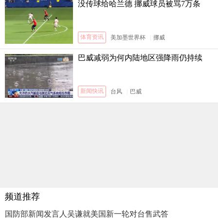
没传球给哈兰德 挪威球员被骂7万条
体育资讯
美加墨世界杯
|
挪威
巴威减弱为何内陆地区强降雨仍持续
新闻快讯
台风
|
巴威
频道推荐
国防部新闻发言人吴谦就美国新一轮对台售武答