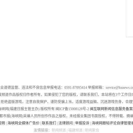
业道德监督、违法和不良信息举报电话：0591-87095414 举报邮箱：service@hxnews.c
戏频道作品版权归作者所有，如果侵犯了您的版权，请联系我们，本站将在3个工作日
，拒绝盗版游戏，注意自我保护，谨防受骗上当，适度游戏益脑，沉迷游戏伤身，合理
016 海峡网(福建日报主管主办) 版权所有 闽ICP备15008128号-2
闽互联网新闻信息服务备案编号
都市报(海峡网)采编人员所创作作品之版权，未经报业集团书面授权，不得转载、摘
说明
|
海峡网全媒体广告价
|
联系我们
|
法律顾问
|
举报投诉
|
海峡网跟帖评论自律管理
友情链接：
新闻频道
|
福建频道
|
新闻聚合