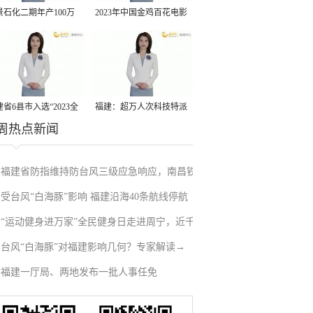
景石化二期年产100万
2023年中国金鸡百花电影
丙烷脱氢项目建成中交
节有福电影巡展31日启动
省6县市入选“2023全
福建：超万人次科技特派
周热点新闻
县域发展潜力百强县”
员一线开展服务
福建省防指维持防台风三级应急响应，南昌铁
受台风“白海豚”影响 福建沿海40条航线停航
路停运部分旅客列车→
“运动健身进万家”全民健身日走进周宁，近千
台风“白海豚”对福建影响几何？专家解读→
人徒步云端
福建一厅局、两地发布一批人事任免