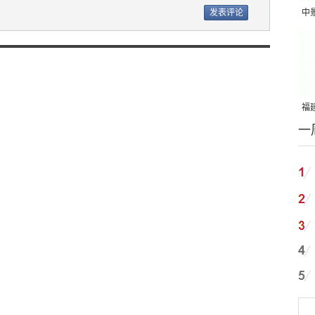
中
吨
福建
一
国