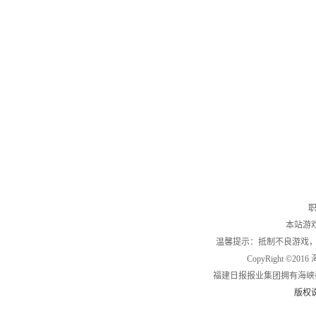
职
本站游
温馨提示：抵制不良游戏
CopyRight ©2
福建日报报业集团拥有海峡
版权