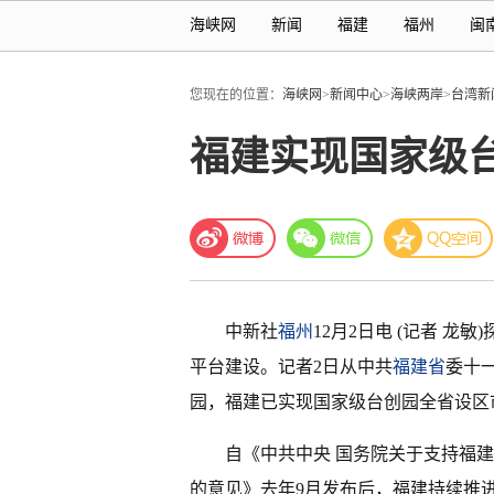
海峡网
新闻
福建
福州
闽
您现在的位置：
海峡网
>
新闻中心
>
海峡两岸
>
台湾新
福建实现国家级
中新社
福州
12月2日电 (记者 龙敏)
平台建设。记者2日从中共
福建省
委十
园，福建已实现国家级台创园全省设区
自《中共中央 国务院关于支持福
的意见》去年9月发布后，福建持续推