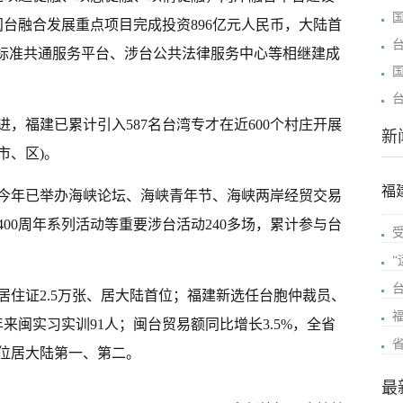
闽台融合发展重点项目完成投资896亿元人民币，大陆首
业标准共通服务平台、涉台公共法律服务中心等相继建成
，福建已累计引入587名台湾专才在近600个村庄开展
新
市、区)。
福
今年已举办海峡论坛、海峡青年节、海峡两岸经贸交易
00周年系列活动等重要涉台活动240多场，累计参与台
居住证2.5万张、居大陆首位；福建新选任台胞仲裁员、
来闽实习实训91人；闽台贸易额同比增长3.5%，全省
位居大陆第一、第二。
最