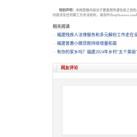
特别声明：
本网登载内容出于更直观传递信息之目的
内容涉及任何第三方合法权利，请及时与ts@hxnews.
相关阅读
福建残疾人法律服务和多元解纷工作走在
福建普惠小微贷款持续增量拓面
有你的家乡吗？福建2024年乡村“五个美
网友评论