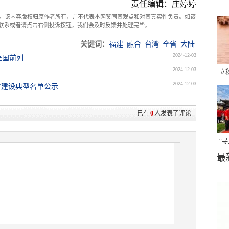
责任编辑：庄婷婷
。该内容版权归原作者所有，并不代表本网赞同其观点和对其真实性负责。如该
com联系或者请点击右侧投诉按钮，我们会及时反馈并处理完毕。
关键词：
福建
融合
台湾
全省
大陆
2024-12-03
全国前列
2024-12-03
立
2024-12-03
丽”建设典型名单公示
晒
味
已有
0
人发表了评论
“
最
题