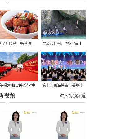
秋了！啃秋、贴秋膘、
罗源八井村：“抱石”而上
秋，福建人这样过才够
→
寻美福建 薪火映长征”主
第十四届海峡青年荟集中
新视频
活动在龙岩长汀启动
阶段活动在福州举行
进入视频频道