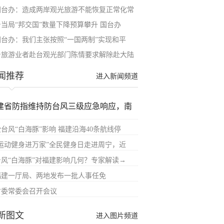
国台办：造成两岸观光旅游不能恢复正常化常
台当局“邦交国”数量下降预算攀升 国台办
国台办：我们主张按照“一国两制”实现和平
台旅游业者赴台观光部门陈情要求解除赴大陆
闻推荐
进入新闻频道
建省防指维持防台风三级应急响应，南
受台风“白海豚”影响 福建沿海40条航线停
“运动健身进万家”全民健身日走进周宁，近
台风“白海豚”对福建影响几何？专家解读→
福建一厅局、两地发布一批人事任免
省委常委会召开会议
新图文
进入图片频道