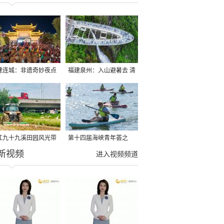
建连城：非遗奇妙夜点
福建泉州：入山避暑去 清
夏夜
凉好惬意
江九十九溪田园风光带
第十四届海峡青年荟之
新视频
亩早稻迎来成熟收割季
2026榕台青年大学生水上
进入视频频道
运动交流营