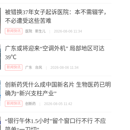
被错换37年女子起诉医院：本不需辍学，
不必遭受这些苦难
新闻快讯
医院
新生儿
|
2026-08-06 11:34
广东或将迎来“空调外机” 局部地区可达
39℃
新闻快讯
广东
台风
|
2026-08-06 11:34
创新药凭什么成中国新名片 生物医药已明
确为“新兴支柱产业”
新闻快讯
创新药
|
2026-08-05 11:42
“银行午休1.5小时”留个窗口行不行 不应
简单“一刀切”