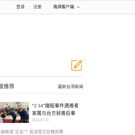
登录
注册
海湃客户端
道推荐
最新台湾新闻
“2·14”撞船事件遇难者
家属与台方就善后事
2024-07-31
给闽南语“正名”？民进党又在瞎折腾