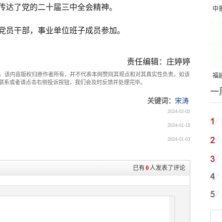
传达了党的二十届三中全会精神。
中
吨
党员干部，事业单位班子成员参加。
责任编辑：庄婷婷
。该内容版权归原作者所有，并不代表本网赞同其观点和对其真实性负责。如该
福建
com联系或者请点击右侧投诉按钮，我们会及时反馈并处理完毕。
一
国
关键词：
宋涛
2024-02-02
2024-01-18
2024-01-03
已有
0
人发表了评论