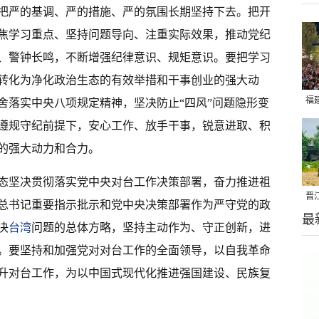
把严的基调、严的措施、严的氛围长期坚持下去。把开
焦学习重点、坚持问题导向、注重实际效果，推动党纪
、警钟长鸣，不断增强纪律意识、规矩意识。要把学习
转化为净化政治生态的有效举措和干事创业的强大动
福
舍落实中央八项规定精神，坚决防止“四风”问题隐形变
亮
遵规守纪前提下，安心工作、放手干事，锐意进取、积
的强大动力和合力。
态坚决贯彻落实党中央对台工作决策部署，奋力推进祖
晋
总书记重要指示批示和党中央决策部署作为严守党的政
最
千
决
台湾
问题的总体方略，坚持主动作为、守正创新，进
。要坚持和加强党对对台工作的全面领导，以自我革命
升对台工作，为以中国式现代化推进强国建设、民族复