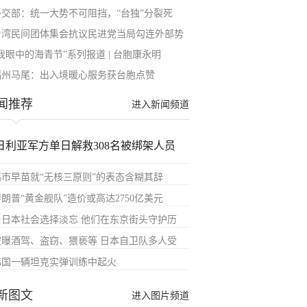
外交部：统一大势不可阻挡，“台独”分裂死
台湾民间团体集会抗议民进党当局勾连外部势
我眼中的海青节”系列报道 | 台胞康永明
福州马尾：出入境暖心服务获台胞点赞
闻推荐
进入新闻频道
日利亚军方单日解救308名被绑架人员
高市早苗就“无核三原则”的表态含糊其辞
朗普“黄金舰队”造价或高达2750亿美元
当日本社会选择淡忘 他们在东京街头守护历
被曝酒驾、盗窃、猥亵等 日本自卫队多人受
韩国一辆坦克实弹训练中起火
新图文
进入图片频道