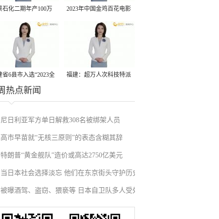
景石化二期年产100万
2023年中国金鸡百花电影
丙烷脱氢项目建成中交
节有福电影巡展31日启动
省6县市入选“2023全
福建：超万人次科技特派
周热点新闻
县域发展潜力百强县”
员一线开展服务
尼日利亚军方单日解救308名被绑架人员
高市早苗就“无核三原则”的表态含糊其辞
特朗普“黄金舰队”造价或高达2750亿美元
当日本社会选择淡忘 他们在东京街头守护历史
被曝酒驾、盗窃、猥亵等 日本自卫队多人受处
记忆
分