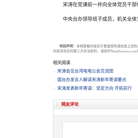
宋涛在党课前一并向全体党员干部
中央台办领导班子成员，机关全体
特别声明：
本网登载内容出于更直观传递信息之目的
内容涉及任何第三方合法权利，请及时与ts@hxnews.
相关阅读
宋涛会见台湾电电公会交流团
国台办发言人解读宋涛新年寄语要点
宋涛发表新年寄语：坚定方向 开拓前行
网友评论