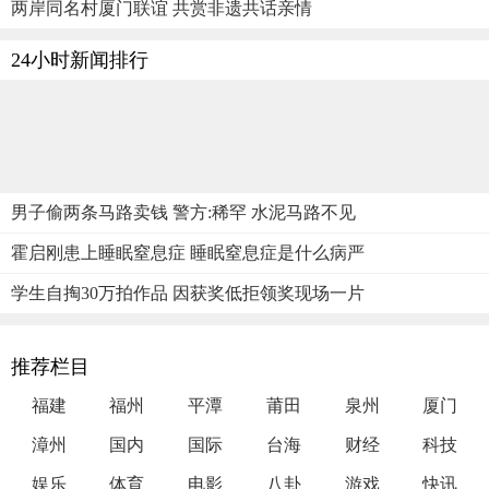
两岸同名村厦门联谊 共赏非遗共话亲情
24小时新闻排行
男子偷两条马路卖钱 警方:稀罕 水泥马路不见
霍启刚患上睡眠窒息症 睡眠窒息症是什么病严
学生自掏30万拍作品 因获奖低拒领奖现场一片
推荐栏目
福建
福州
平潭
莆田
泉州
厦门
漳州
国内
国际
台海
财经
科技
娱乐
体育
电影
八卦
游戏
快讯