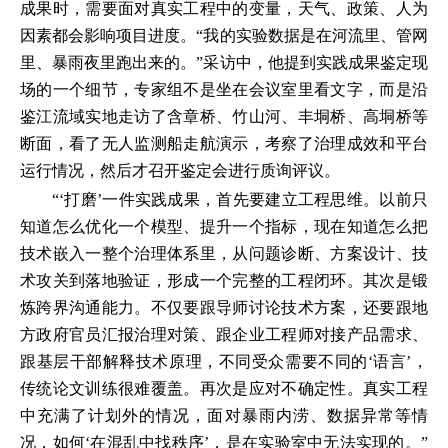
成果时，需要面对真实工程中的变量，天气、政策、人为
因素都会影响项目进度。“我的实验数据是在河流里、管网
里、暴雨夜里跑出来的。”采访中，他提到实践成果鉴定现
场的一个细节，专家组不是坐在会议室里看文字，而是沿
鉴江流域实地走访了含章桥、竹山河、丰垌桥、高垌桥等
断面，看了无人监测船走航演示，考察了治理成效和平台
运行情况，然后才召开鉴定会进行质询评议。
“‘打磨’一件实践成果，首先要建立工程思维。以前只
知道怎么优化一个模型、提升一个指标，现在知道怎么把
技术嵌入一整个治理体系里，从问题诊断、方案设计、技
术攻关到落地验证，形成一个完整的工程闭环。其次是锻
炼跨界沟通能力。不仅要跟导师讨论技术方案，还要跟地
方政府官员汇报治理对策、跟企业工程师对接产品需求、
跟基层干部解释技术原理，不同受众需要不同的‘语言’，
传统论文训练很难覆盖。再次是应对不确定性。真实工程
中充满了计划外的情况，面对暴雨内涝、数据异常等情
况，如何‘在混乱中找秩序’，是在实验室中无法实现的。”