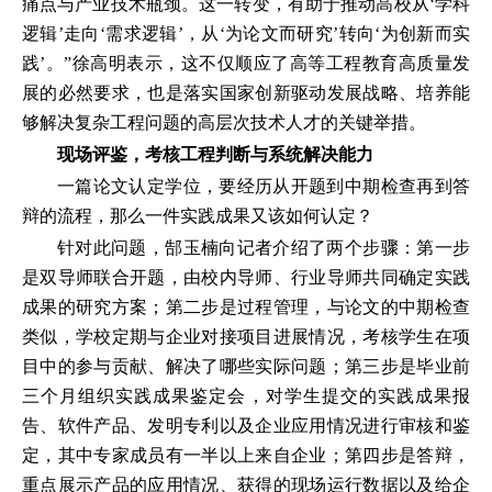
痛点与产业技术瓶颈。这一转变，有助于推动高校从‘学科
逻辑’走向‘需求逻辑’，从‘为论文而研究’转向‘为创新而实
践’。”徐高明表示，这不仅顺应了高等工程教育高质量发
展的必然要求，也是落实国家创新驱动发展战略、培养能
够解决复杂工程问题的高层次技术人才的关键举措。
现场评鉴，考核工程判断与系统解决能力
一篇论文认定学位，要经历从开题到中期检查再到答
辩的流程，那么一件实践成果又该如何认定？
针对此问题，郜玉楠向记者介绍了两个步骤：第一步
是双导师联合开题，由校内导师、行业导师共同确定实践
成果的研究方案；第二步是过程管理，与论文的中期检查
类似，学校定期与企业对接项目进展情况，考核学生在项
目中的参与贡献、解决了哪些实际问题；第三步是毕业前
三个月组织实践成果鉴定会，对学生提交的实践成果报
告、软件产品、发明专利以及企业应用情况进行审核和鉴
定，其中专家成员有一半以上来自企业；第四步是答辩，
重点展示产品的应用情况、获得的现场运行数据以及给企