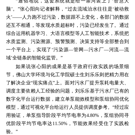
“通俗地说，这套系统就是给一条河装上了‘智慧大
脑’。”张心阳向记者解释，“过去流域治水往往是‘被动救
火’——人力跑不过污染，数据跟不上变化，各部门的数据
还互不相通，等发现水质超标时，污染已经发生了。通过
综合运用机器学习、大语言模型等人工智能技术，系统把
水质监测、污染溯源、预警预测、决策支持等全部整合到
一个平台上，实现了‘污染源—管网—污水厂—河流—流
域’全链条的智能化监管。”
如果说张心阳的成果是基于政府行政实践的场景细
节，佛山大学环境与化工学院硕士生刘乐乐则把精力用在
了解决企业“现实痛点”上。面对污水厂提升泵耗电量大、
调度主要依赖人工经验的问题，刘乐乐基于污水厂已有的
数字化平台运行数据，建立单泵能效模型和泵组协同优化
模型，通过可视化平台给运行人员提供调度参考。“经过应
用验证，单泵指导阶段平均节电率为4.80%，泵组协同寻
优阶段平均节电率达11.50%，节能效果经受住了实践检
验。”