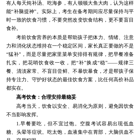
有人每天炖补汤、吃海参，有人顿顿大鱼大肉，认为这样
能“补脑提神”。实际上，考生在备考期间应尽量保持与平
时一致的饮食习惯，不要突然改变饮食结构，更不要盲目
食补。
考前饮食营养的本质是帮助孩子把体力、情绪、注意
力和消化状态维持在一个稳定区间，家长真正要做的不是
“猛补”，而是尽量把家里菜单安排得有规律，把早餐准备
扎实，把花哨饮食收一收，把“补”换成“稳”——规律三
餐、清淡家常、不盲目尝鲜、不暴饮暴食，才是帮孩子保
持专注力、守护好状态的最佳饮食方案，比任何高价补品
都实在。
高考饮食：合理安排最稳妥
高考当天，饮食以安全、易消化为原则，避免因饮食
不当影响发挥。
1.早餐要吃，但不宜过饱。空腹考试容易出现低血
糖、头晕等症状。吃太饱，血液集中在胃部，大脑供血不