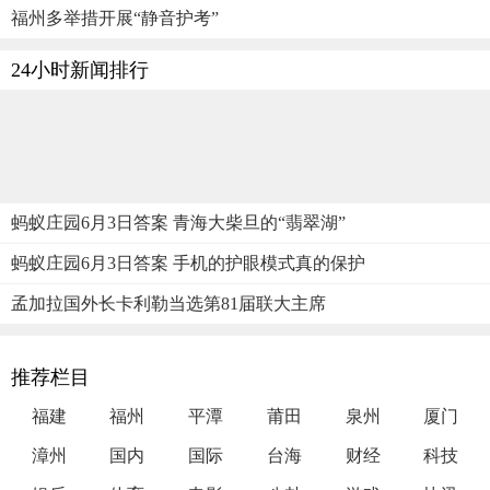
福州多举措开展“静音护考”
24小时新闻排行
蚂蚁庄园6月3日答案 青海大柴旦的“翡翠湖”
蚂蚁庄园6月3日答案 手机的护眼模式真的保护
孟加拉国外长卡利勒当选第81届联大主席
推荐栏目
福建
福州
平潭
莆田
泉州
厦门
漳州
国内
国际
台海
财经
科技