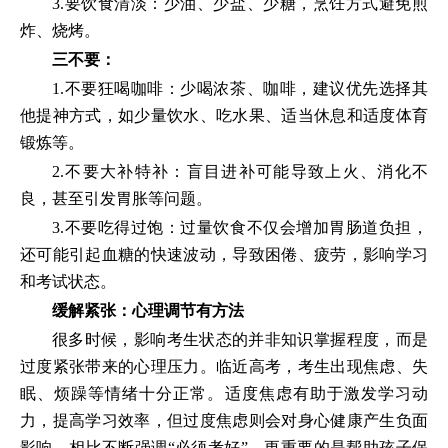
3.要饮食清淡：少油、少盐、少糖，烹饪方式避免煎
炸、烧烤。
三不要：
1.不要狂喝咖啡：少喝浓茶、咖啡，建议优先选择其
他提神方式，如少量饮水、吃水果、适当休息和适度体育
锻炼等。
2.不要大补特补：盲目进补可能导致上火、消化不
良，甚至引发胃胀等问题。
3.不要吃得过饱：过量饮食不仅会增加胃肠道负担，
还可能引起血糖的快速波动，导致困倦、疲劳，影响学习
和考试状态。
缓解紧张：心理调节有方法
很多时候，影响考生状态的并非知识掌握程度，而是
过度紧张带来的心理压力。临近高考，考生出现焦虑、失
眠、烦躁等情绪十分正常。适度焦虑有助于激发学习动
力，提高学习效率，但过度焦虑则会对身心健康产生负面
影响。相比不断强调“必须考好”，更重要的是帮助孩子保