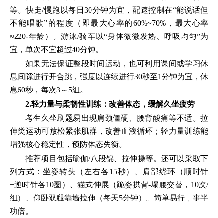
等。快走/慢跑以每日30分钟为宜，配速控制在“能说话但
不能唱歌”的程度（即最大心率的60%~70%，最大心率
≈220-年龄）。游泳/骑车以“身体微微发热、呼吸均匀”为
宜，单次不宜超过40分钟。
如果无法保证整段时间运动，也可利用课间或学习休
息间隙进行开合跳，强度以连续进行30秒至1分钟为宜，休
息60秒，每次3～5组。
2.轻力量与柔韧性训练：改善体态，缓解久坐疲劳
考生久坐刷题易出现肩颈僵硬、腰背酸痛等不适。拉
伸类运动可放松紧张肌群，改善血液循环；轻力量训练能
增强核心稳定性，预防体态失衡。
推荐项目包括瑜伽/八段锦、拉伸操等。还可以采取下
列方式：坐姿转头（左右各15秒）、肩部绕环（顺时针
+逆时针各10圈）、猫式伸展（跪姿拱背-塌腰交替，10次/
组）、仰卧双腿靠墙拉伸（每天5分钟）。简单易行，事半
功倍。