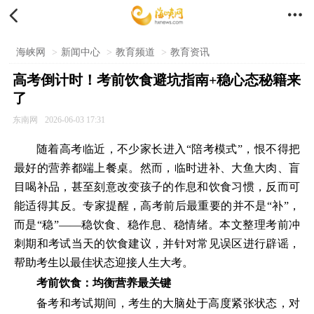


海峡网
>
新闻中心
>
教育频道
>
教育资讯
高考倒计时！考前饮食避坑指南+稳心态秘籍来
了
东南网
2026-06-03 17:31
随着高考临近，不少家长进入“陪考模式”，恨不得把
最好的营养都端上餐桌。然而，临时进补、大鱼大肉、盲
目喝补品，甚至刻意改变孩子的作息和饮食习惯，反而可
能适得其反。专家提醒，高考前后最重要的并不是“补”，
而是“稳”——稳饮食、稳作息、稳情绪。本文整理考前冲
刺期和考试当天的饮食建议，并针对常见误区进行辟谣，
帮助考生以最佳状态迎接人生大考。
考前饮食：均衡营养最关键
备考和考试期间，考生的大脑处于高度紧张状态，对