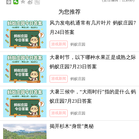
(责任编辑：庄婷婷)
为您推荐
风力发电机通常有几片叶片 蚂蚁庄园7
月24日答案
游戏新闻
蚂蚁庄园
大暑时节，以下哪种水果正是成熟之际
蚂蚁庄园7月23日答案
游戏新闻
蚂蚁庄园
大暑三候中，“大雨时行”指的是什么 蚂
蚁庄园7月23日答案
游戏新闻
蚂蚁庄园
揭开杉木“身世”奥秘