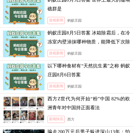
礁群是
游戏新闻
蚂蚁庄园
蚂蚁庄园8月5日答案 冰箱除霜后，在冷
冻室内壁涂抹哪种物质，能降低下次除
霜的难度
游戏新闻
蚂蚁庄园
以下哪种食材有“天然抗生素”之称 蚂蚁
庄园8月6日答案
游戏新闻
蚂蚁庄园
西方Z世代为何开始“粉”中国 82%的欧
洲青年对中国持正面看法
新闻快讯
西方
骗走200万元后男子躲进深山13年：怕