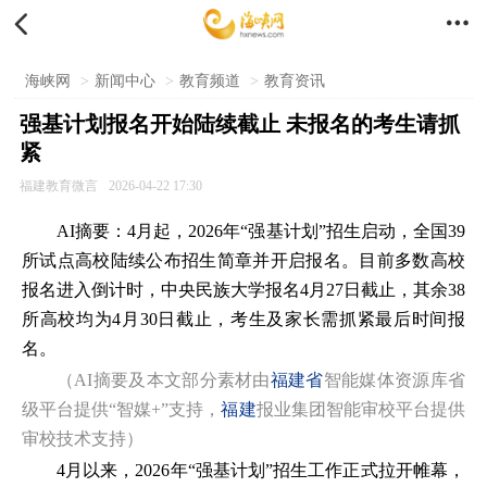


海峡网
>
新闻中心
>
教育频道
>
教育资讯
强基计划报名开始陆续截止 未报名的考生请抓
紧
福建教育微言
2026-04-22 17:30
AI摘要：4月起，2026年“强基计划”招生启动，全国39
所试点高校陆续公布招生简章并开启报名。目前多数高校
报名进入倒计时，中央民族大学报名4月27日截止，其余38
所高校均为4月30日截止，考生及家长需抓紧最后时间报
名。
（AI摘要及本文部分素材由
福建省
智能媒体资源库省
级平台提供“智媒+”支持，
福建
报业集团智能审校平台提供
审校技术支持）
4月以来，2026年“强基计划”招生工作正式拉开帷幕，