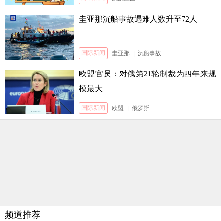
圭亚那沉船事故遇难人数升至72人
国际新闻
圭亚那
|
沉船事故
欧盟官员：对俄第21轮制裁为四年来规
模最大
国际新闻
欧盟
|
俄罗斯
频道推荐