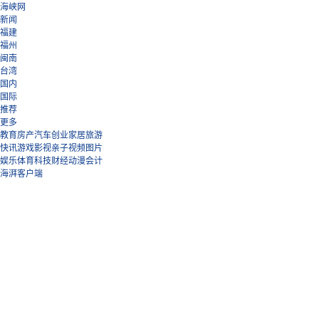
海峡网
新闻
福建
福州
闽南
台湾
国内
国际
推荐
更多
教育
房产
汽车
创业
家居
旅游
快讯
游戏
影视
亲子
视频
图片
娱乐
体育
科技
财经
动漫
会计
海湃客户端