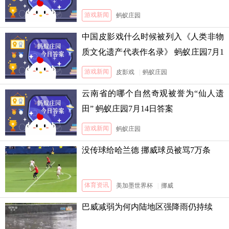
游戏新闻
蚂蚁庄园
中国皮影戏什么时候被列入《人类非物
质文化遗产代表作名录》 蚂蚁庄园7月1
3日答案
游戏新闻
皮影戏
|
蚂蚁庄园
云南省的哪个自然奇观被誉为“仙人遗
田” 蚂蚁庄园7月14日答案
游戏新闻
蚂蚁庄园
没传球给哈兰德 挪威球员被骂7万条
体育资讯
美加墨世界杯
|
挪威
巴威减弱为何内陆地区强降雨仍持续