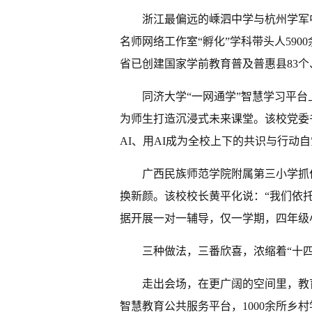
浙江最偏远的嵊泗中学与杭州学军
名师网络工作室“孵化”学科带头人59
省已创建国家学前教育普及普惠县83个
同济大学“一网通学”智慧学习平台
为师生打造沉浸式未来课堂。该校党委
AI、用AI成为全校上下的共识与行动自
广西民族师范学院附属第三小学抓
换新颜。该校校长黄平化说：“我们依
据开展一对一辅导，仅一学期，四年级小
三种做法，三番欣喜，浓缩着“十
走出会场，在更广阔的空间里，教
智慧教育公共服务平台，1000余所乡