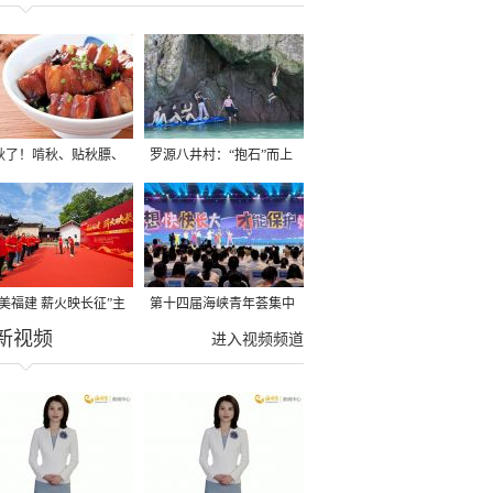
秋了！啃秋、贴秋膘、
罗源八井村：“抱石”而上
秋，福建人这样过才够
→
寻美福建 薪火映长征”主
第十四届海峡青年荟集中
新视频
活动在龙岩长汀启动
阶段活动在福州举行
进入视频频道