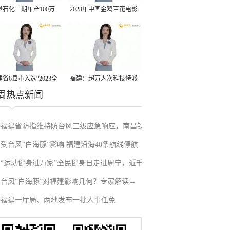
景石化二期年产100万
2023年中国金鸡百花电影
丙烷脱氢项目建成中交
节有福电影巡展31日启动
省6县市入选“2023全
福建：超万人次科技特派
周热点新闻
县域发展潜力百强县”
员一线开展服务
福建省防指维持防台风三级应急响应，南昌铁
受台风“白海豚”影响 福建沿海40条航线停航
路停运部分旅客列车→
“运动健身进万家”全民健身日走进周宁，近千
台风“白海豚”对福建影响几何？专家解读→
人徒步云端
福建一厅局、两地发布一批人事任免