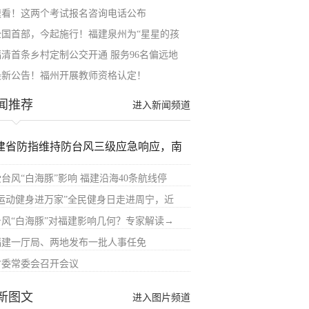
速看！这两个考试报名咨询电话公布
全国首部，今起施行！福建泉州为“星星的孩
福清首条乡村定制公交开通 服务96名偏远地
最新公告！福州开展教师资格认定！
闻推荐
进入新闻频道
建省防指维持防台风三级应急响应，南
受台风“白海豚”影响 福建沿海40条航线停
“运动健身进万家”全民健身日走进周宁，近
台风“白海豚”对福建影响几何？专家解读→
福建一厅局、两地发布一批人事任免
省委常委会召开会议
新图文
进入图片频道