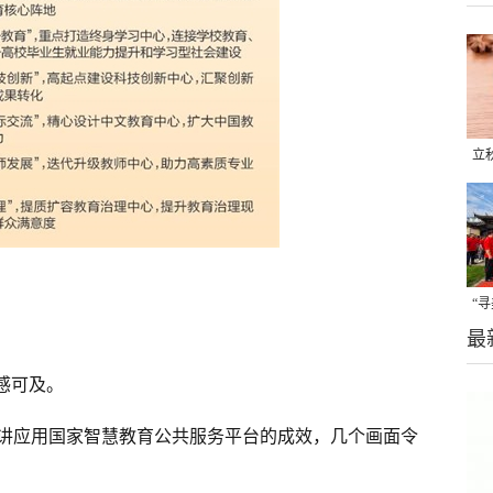
立
晒
味
“
最
题
感可及。
讲应用国家智慧教育公共服务平台的成效，几个画面令