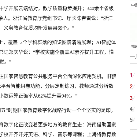
中
中学开展云端结对，教学质量稳步提升；340余个省级
吨
00余人。浙江省教育厅党组书记、厅长陈春雷说：“浙江
、义务教育优质均衡发展县69个。”
上，覆盖12个学科群落的知识图谱清晰展现；AI智能体
福建
书记郑庆华说：“学校实施全覆盖AI素养提升工程，懂
一
国
觉。”
住国家智慧教育公共服务平台全面深化应用契机，旧貌
托平台智能组卷功能，分层定制练习，教师通过分析数
数运算正确率从62%提升至94%。”
四五”时期国家教育数字化战略行动一个个坚实的足印。
育数字化正改变着更多地方的教育生态：海南借助国家
村学校开齐开好英语、科学、音乐等课程；上海将教育数