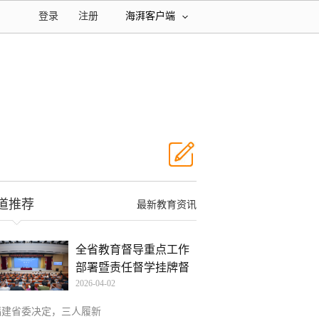
登录
注册
海湃客户端
道推荐
最新教育资讯
全省教育督导重点工作
部署暨责任督学挂牌督
2026-04-02
导
福建省委决定，三人履新