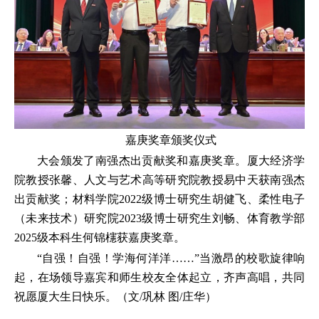
嘉庚奖章颁奖仪式
大会颁发了南强杰出贡献奖和嘉庚奖章。厦大经济学
院教授张馨、人文与艺术高等研究院教授易中天获南强杰
出贡献奖；材料学院2022级博士研究生胡健飞、柔性电子
（未来技术）研究院2023级博士研究生刘畅、体育教学部
2025级本科生何锦櫶获嘉庚奖章。
“自强！自强！学海何洋洋……”当激昂的校歌旋律响
起，在场领导嘉宾和师生校友全体起立，齐声高唱，共同
祝愿厦大生日快乐。（文/巩林 图/庄华）