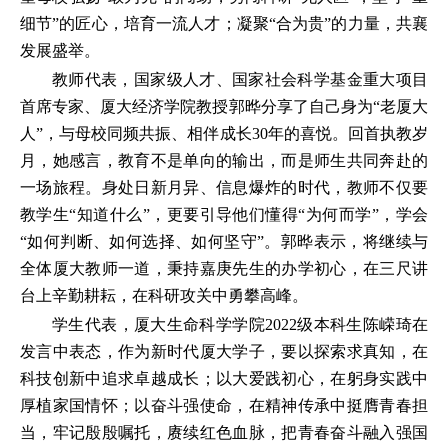
细节”的匠心，培育一流人才；凝聚“合为贵”的力量，共襄
发展盛举。
教师代表，国家级人才、国家社会科学基金重大项目
首席专家、厦大经济学院教授郭晔分享了自己身为“老厦大
人”，与母校同频共振、相伴成长30年的喜悦。回首执教岁
月，她感言，教育不是单向的输出，而是师生共同奔赴的
一场旅程。身处日新月异、信息爆炸的时代，教师不仅要
教学生“知道什么”，更要引导他们懂得“为何而学”，学会
“如何判断、如何选择、如何坚守”。郭晔表示，将继续与
全体厦大教师一道，秉持嘉庚先生的办学初心，在三尺讲
台上辛勤耕耘，在科研攻关中勇攀高峰。
学生代表，厦大生命科学学院2022级本科生陈嵘琦在
发言中表态，作为新时代厦大学子，要以探索求真知，在
科技创新中追求卓越成长；以大爱践初心，在躬身实践中
厚植家国情怀；以奋斗强使命，在精神传承中挺膺青春担
当，牢记殷殷嘱托，赓续红色血脉，把青春奋斗融入强国