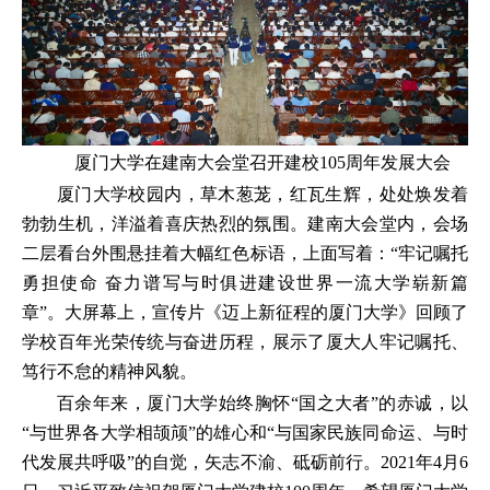
厦门大学在建南大会堂召开建校105周年发展大会
厦门大学校园内，草木葱茏，红瓦生辉，处处焕发着
勃勃生机，洋溢着喜庆热烈的氛围。建南大会堂内，会场
二层看台外围悬挂着大幅红色标语，上面写着：“牢记嘱托
勇担使命 奋力谱写与时俱进建设世界一流大学崭新篇
章”。大屏幕上，宣传片《迈上新征程的厦门大学》回顾了
学校百年光荣传统与奋进历程，展示了厦大人牢记嘱托、
笃行不怠的精神风貌。
百余年来，厦门大学始终胸怀“国之大者”的赤诚，以
“与世界各大学相颉颃”的雄心和“与国家民族同命运、与时
代发展共呼吸”的自觉，矢志不渝、砥砺前行。2021年4月6