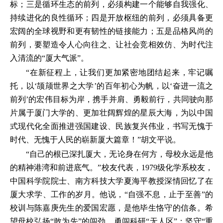
标；三是循环生态的前列，必须构建一个能够自我强化、
持续进化的良性循环；四是开放枢纽的前列，必须具备更
宏阔的全球视野和更有韧性的链接能力；五是品格风尚的
前列，要塑造令人心向往之、让社会竞相效仿、为时代注
入清流的“厦大气派”。
“在新征程上，让我们更加紧密地团结起来，牢记嘱
托，以‘颉颃世界之大学’的百年初心为帆，以‘奋进一流之
前列’的宏伟目标为岸，携手并肩、勇毅前行，共同驶向那
片属于厦门大学的、更加壮阔辉煌的星辰大海，为以中国
式现代化全面推进强国建设、民族复兴伟业，书写无愧于
时代、无愧于人民的崭新厦大篇章！”胡文平说。
“自己的根已深扎厦大，无论身在何方，母校永远是他
的精神港湾和前进底气。”校友代表，1979级化学系校友，
中国科学院院士、南方科技大学夏海平教授深情回忆了在
厦大求学、工作的岁月。他说，“自强不息，止于至善”的
校训与陈嘉庚先生的爱国宏愿，是他毕生恪守的信条。希
望母校弘扬“敢为先”的闯劲，勇闯科研“无人区”；坚守“重