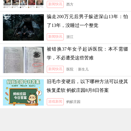
新闻快讯
西方
骗走200万元后男子躲进深山13年：怕
了13年，没睡过一个整觉
新闻快讯
浙江
被错换37年女子起诉医院：本不需辍
学，不必遭受这些苦难
新闻快讯
医院
|
新生儿
旧毛巾变硬后，以下哪种方法可以使其
恢复柔软 蚂蚁庄园8月8日答案
游戏新闻
蚂蚁庄园