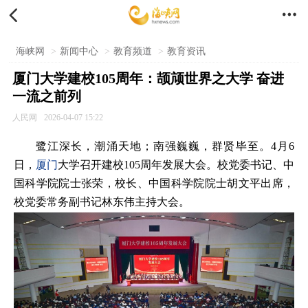


海峡网
>
新闻中心
>
教育频道
>
教育资讯
厦门大学建校105周年：颉颃世界之大学 奋进
一流之前列
人民网
2026-04-07 15:22
鹭江深长，潮涌天地；南强巍巍，群贤毕至。4月6
日，
厦门
大学召开建校105周年发展大会。校党委书记、中
国科学院院士张荣，校长、中国科学院院士胡文平出席，
校党委常务副书记林东伟主持大会。