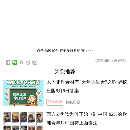
点击
新闻聚合
有更多好看的内容>>>
(责任编辑：庄婷婷)
为您推荐
以下哪种食材有“天然抗生素”之称 蚂蚁
庄园8月6日答案
游戏新闻
蚂蚁庄园
西方Z世代为何开始“粉”中国 82%的欧
洲青年对中国持正面看法