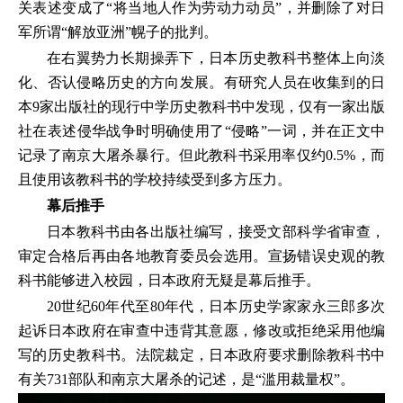
关表述变成了“将当地人作为劳动力动员”，并删除了对日
军所谓“解放亚洲”幌子的批判。
在右翼势力长期操弄下，日本历史教科书整体上向淡
化、否认侵略历史的方向发展。有研究人员在收集到的日
本9家出版社的现行中学历史教科书中发现，仅有一家出版
社在表述侵华战争时明确使用了“侵略”一词，并在正文中
记录了南京大屠杀暴行。但此教科书采用率仅约0.5%，而
且使用该教科书的学校持续受到多方压力。
幕后推手
日本教科书由各出版社编写，接受文部科学省审查，
审定合格后再由各地教育委员会选用。宣扬错误史观的教
科书能够进入校园，日本政府无疑是幕后推手。
20世纪60年代至80年代，日本历史学家家永三郎多次
起诉日本政府在审查中违背其意愿，修改或拒绝采用他编
写的历史教科书。法院裁定，日本政府要求删除教科书中
有关731部队和南京大屠杀的记述，是“滥用裁量权”。