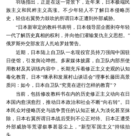
羽场指出，正是在这一背景下，近年来，日本极端民
族主义和民粹主义高涨。不少年轻人不了解日本侵略历
史，轻信右翼势力鼓吹的所谓日本正遭到外部威胁。
“日本新审定的教科书表明，日本领导层企图剥夺年轻
一代了解历史真相的权利，并向他们灌输复仇主义思想。”
俄罗斯外交部发言人扎哈罗娃警告。
近期，日本陆上自卫队一名现役官员持刀强闯中国驻
日使馆，引发舆论哗然。多家媒体披露，自卫队内部所使
用教材及其训练内容中，长期充斥着修正主义史观的认知
毒化教育。日本“继承和发展村山谈话会”理事长藤田高景
质问：如今，日本自卫队“究竟在进行怎样的教育”？
当前，包括修改教科书在内的历史修正主义动向在日
本国内愈演愈烈，推动日本政治和社会不断“向右转”。日
本民众对侵略历史与战争责任的认知正被人为淡化甚至抹
除，日本右翼所谓日本战后受到不公正对待、日本正遭受
外部威胁等荒谬叙事甚嚣尘上，“新型军国主义”持续抬
头。