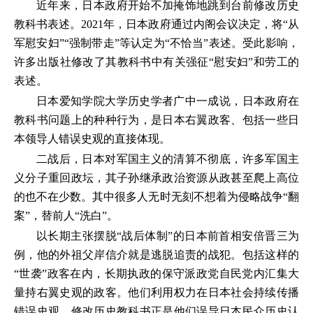
近年来，日本政府开始不加掩饰地跳到台前修改历史
教科书表述。2021年，日本政府通过内阁会议决定，将“从
军慰安妇”“强制带走”等认定为“不恰当”表述。受此影响，
许多出版社修改了其教科书中有关强征“慰安妇”和劳工的
表述。
日本爱知学院大学历史学者广中一成说，日本政府在
教科书问题上的种种行为，是日本右翼政客、包括一些日
本领导人错误史观的直接体现。
二战后，日本对军国主义的清算不彻底，许多军国主
义分子重回政坛，其子孙继承政治资源从政甚至爬上高位
的也不在少数。其中很多人无时无刻不想着为侵略战争“翻
案”，替前人“洗白”。
以长期主张摆脱“战后体制”的日本前首相安倍晋三为
例，他的外祖父岸信介就是逃脱追责的战犯。包括这样的
“世袭”政客在内，长期执政的保守派政党自民党内汇集大
量持右翼史观的政客。他们利用权力在日本社会持续传播
错误史观，修改历史教科书正是他们误导日本民众历史认