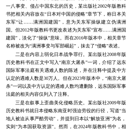
一八事变、侵占中国东北的历史，某出版社2002年版教科
书把相关内容放在“日本对中国的侵略”章节下，称日本关
东军“让……满洲国建国”，意为关东军操纵建立伪满洲
国。但2012年版教科书更改表述为关东军“宣布……满洲国
建国”，淡化了“操纵”意味。而在2016年版本中，相关章节
名称被改为“满洲事变与军部崛起”，抹去了“侵略”表述。
二是在内容上弱化日本战争罪行。某出版社2008年版
历史教科书在正文中写入“南京大屠杀”一词，介绍了远东
国际军事法庭有关遇难人数的陈述，并在注释中提及中方
认定的遇难人数是30万人。但在2023年版本中，“南京大屠
杀”一词以及中方认定的遇难人数均遭删除，远东国际军事
法庭的相关内容仅列入了注释。
三是在叙事上歪曲美化侵略历史。某出版社2009年版
历史教科书就日本侵略东南亚时强迫劳役的行径，写道“当
地人被迫从事严酷劳动”，并提到日本以“解放亚洲”为名，
实则“为本国获取资源”。然而，在2024年版教科书中，相