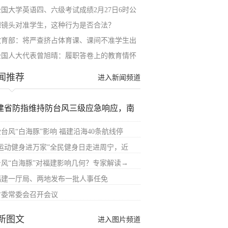
全国大学英语四、六级考试成绩2月27日6时公
把镜头对准学生，这种行为是否合法？
教育部：将严查挤占体育课、课间不准学生出
全国人大代表曾旭晴：履职答卷上的教育情怀
闻推荐
进入新闻频道
建省防指维持防台风三级应急响应，南
受台风“白海豚”影响 福建沿海40条航线停
“运动健身进万家”全民健身日走进周宁，近
台风“白海豚”对福建影响几何？专家解读→
福建一厅局、两地发布一批人事任免
省委常委会召开会议
新图文
进入图片频道