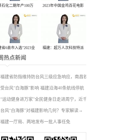
景石化二期年产100万
2023年中国金鸡百花电影
丙烷脱氢项目建成中交
节有福电影巡展31日启动
省6县市入选“2023全
福建：超万人次科技特派
周热点新闻
县域发展潜力百强县”
员一线开展服务
福建省防指维持防台风三级应急响应，南昌铁
受台风“白海豚”影响 福建沿海40条航线停航
路停运部分旅客列车→
“运动健身进万家”全民健身日走进周宁，近千
台风“白海豚”对福建影响几何？专家解读→
人徒步云端
福建一厅局、两地发布一批人事任免