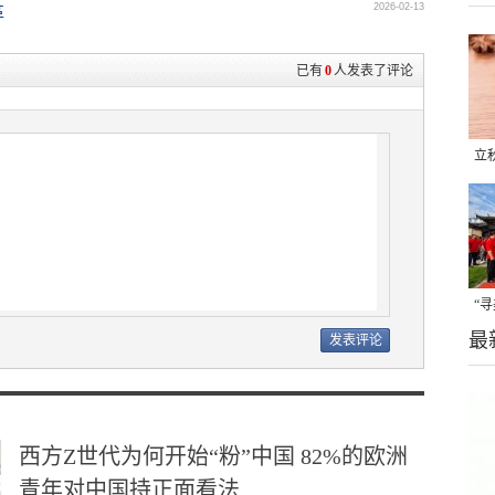
2026-02-13
革
已有
0
人发表了评论
立
晒
味
“
最
题
西方Z世代为何开始“粉”中国 82%的欧洲
青年对中国持正面看法