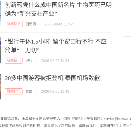
创新药凭什么成中国新名片 生物医药已明
确为“新兴支柱产业”
新闻快讯
创新药
|
2026-08-05 11:42
“银行午休1.5小时”留个窗口行不行 不应
简单“一刀切”
新闻快讯
银行
|
2026-08-06 11:34
20多中国游客被拒登机 泰国机场致歉
新闻快讯
泰国
|
2026-08-05 11:42
业道德监督、违法和不良信息举报电话：0591-87095414 举报邮箱：service@hxnews.c
戏频道作品版权归作者所有，如果侵犯了您的版权，请联系我们，本站将在3个工作日