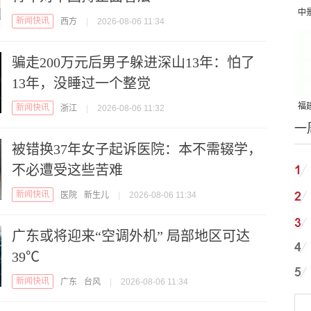
中
新闻快讯
西方
|
2026-08-06 11:34
吨
骗走200万元后男子躲进深山13年：怕了
13年，没睡过一个整觉
福建
新闻快讯
浙江
|
2026-08-06 11:32
一
国
被错换37年女子起诉医院：本不需辍学，
不必遭受这些苦难
新闻快讯
医院
新生儿
|
2026-08-06 11:34
广东或将迎来“空调外机” 局部地区可达
39℃
新闻快讯
广东
台风
|
2026-08-06 11:34