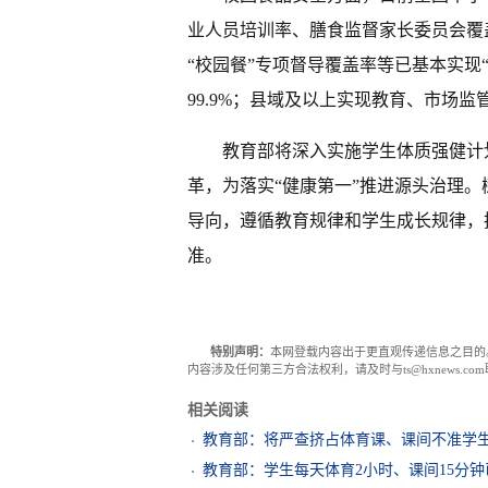
业人员培训率、膳食监督家长委员会覆
“校园餐”专项督导覆盖率等已基本实现“
99.9%；县域及以上实现教育、市场监
教育部将深入实施学生体质强健计
革，为落实“健康第一”推进源头治理
导向，遵循教育规律和学生成长规律，
准。
特别声明：
本网登载内容出于更直观传递信息之目的
内容涉及任何第三方合法权利，请及时与ts@hxnews.
相关阅读
教育部：将严查挤占体育课、课间不准学
教育部：学生每天体育2小时、课间15分