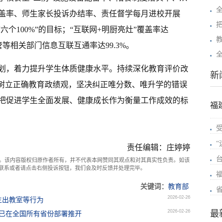
盖率、师生家长投诉办结率、责任督学每月进校开展
六个100%”的目标；“互联网+明厨亮灶”覆盖率达
管等相关部门信息互联互通率达99.3%。
划，着力提升学生体质健康水平。持续深化教育评价改
新
。树立正确教育政绩观，坚决纠正唯分数、唯升学的错误
把促进学生全面发展、健康成长作为衡量工作成效的标
福
责任编辑：庄婷婷
。该内容版权归原作者所有，并不代表本网赞同其观点和对其真实性负责。如该
com联系或者请点击右侧投诉按钮，我们会及时反馈并处理完毕。
关键词：
教育部
2026-02-26
生出教室等行为
2026-02-26
最
钟已在全国所有省份部署推开