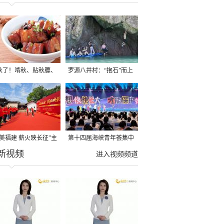
秋了！啃秋、贴秋膘、
罗源八井村：“抱石”而上
秋，福建人这样过才够
→
寻美福建 薪火映长征”主
第十四届海峡青年荟集中
新视频
活动在龙岩长汀启动
阶段活动在福州举行
进入视频频道