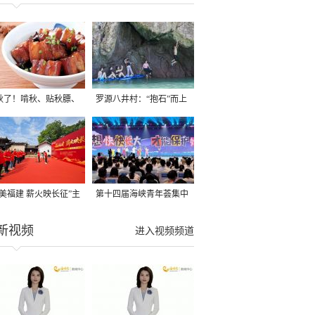
秋了！啃秋、贴秋膘、
罗源八井村：“抱石”而上
秋，福建人这样过才够
→
寻美福建 薪火映长征”主
第十四届海峡青年荟集中
活动在龙岩长汀启动
阶段活动在福州举行
新视频
进入视频频道