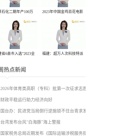
景石化二期年产100万
2023年中国金鸡百花电影
丙烷脱氢项目建成中交
节有福电影巡展31日启动
省6县市入选“2023全
福建：超万人次科技特派
县域发展潜力百强县”
员一线开展服务
周热点新闻
2026年体育类高职（专科）批第一次征求志愿
财政平稳运行助力经济向好
填报
国台办：民进党当局倒行逆施锁不住台青求发
台湾发布台风“白海豚”海上警报
展的心
国家税务总局近期发布《国际运输涉税服务指