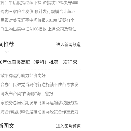
评：午后股指继续下探 沪指跌1.7%失守400
一周内三家险企发债 预计发行规模合计超57
民币对美元汇率中间价报6.8198 调贬41个
智飞生物出局中证A100指数 上月公司及蒋仁
闻推荐
进入新闻频道
026年体育类高职（专科）批第一次征求
财政平稳运行助力经济向好
国台办：民进党当局倒行逆施锁不住台青求发
台湾发布台风“白海豚”海上警报
国家税务总局近期发布《国际运输涉税服务指
上海合作组织峰会是推动国际经贸合作重要力
新图文
进入图片频道