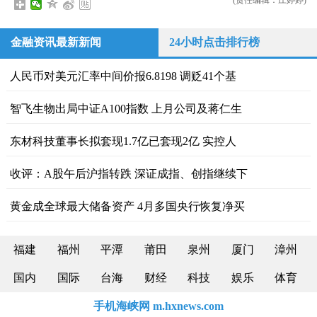
金融资讯最新新闻
24小时点击排行榜
人民币对美元汇率中间价报6.8198 调贬41个基
智飞生物出局中证A100指数 上月公司及蒋仁生
东材科技董事长拟套现1.7亿已套现2亿 实控人
收评：A股午后沪指转跌 深证成指、创指继续下
黄金成全球最大储备资产 4月多国央行恢复净买
福建
福州
平潭
莆田
泉州
厦门
漳州
国内
国际
台海
财经
科技
娱乐
体育
手机海峡网 m.hxnews.com