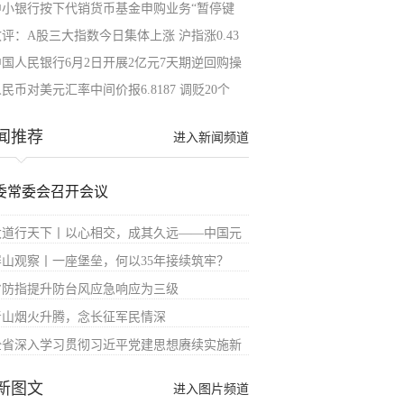
中小银行按下代销货币基金申购业务“暂停键
收评：A股三大指数今日集体上涨 沪指涨0.43
中国人民银行6月2日开展2亿元7天期逆回购操
民币对美元汇率中间价报6.8187 调贬20个
闻推荐
进入新闻频道
委常委会召开会议
大道行天下丨以心相交，成其久远——中国元
屏山观察丨一座堡垒，何以35年接续筑牢？
省防指提升防台风应急响应为三级
青山烟火升腾，念长征军民情深
全省深入学习贯彻习近平党建思想赓续实施新
新图文
进入图片频道