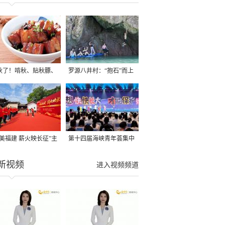
秋了！啃秋、贴秋膘、
罗源八井村：“抱石”而上
秋，福建人这样过才够
→
寻美福建 薪火映长征”主
第十四届海峡青年荟集中
活动在龙岩长汀启动
阶段活动在福州举行
新视频
进入视频频道