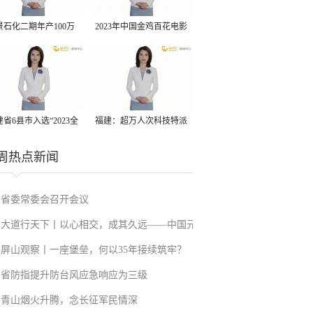
景石化二期年产100万
2023年中国金鸡百花电影
丙烷脱氢项目建成中交
节有福电影巡展31日启动
省6县市入选“2023全
福建：超万人次科技特派
县域发展潜力百强县”
员一线开展服务
周热点新闻
省委常委会召开会议
大道行天下丨以心相交，成其久远——中国元
屏山观察丨一座堡垒，何以35年接续筑牢？
首外交的世界情怀与大国气派
省防指提升防台风应急响应为三级
青山烟火升腾，念长征军民情深