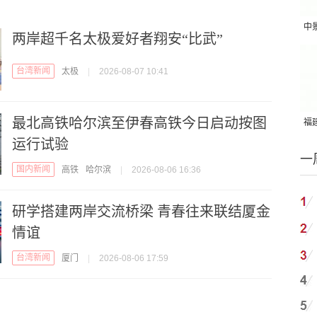
中
两岸超千名太极爱好者翔安“比武”
吨
台湾新闻
太极
|
2026-08-07 10:41
最北高铁哈尔滨至伊春高铁今日启动按图
福建
运行试验
国
一
国内新闻
高铁
哈尔滨
|
2026-08-06 16:36
研学搭建两岸交流桥梁 青春往来联结厦金
情谊
台湾新闻
厦门
|
2026-08-06 17:59