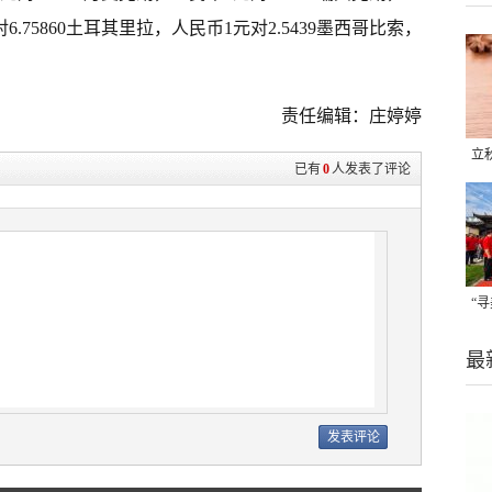
6.75860土耳其里拉，人民币1元对2.5439墨西哥比索，
责任编辑：庄婷婷
立
已有
0
人发表了评论
晒
味
“
题
最