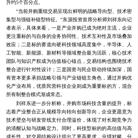
升约5个百分点。
“当前并购重组交易呈现出鲜明的战略导向型、技术密
集型与强链补链型特征。”东源投资首席分析师刘祥东向记
者表示，具体来看，一是产业并购已成为绝对主流，企业
更注重标的与自身的业务协同性、技术互补性及市场叠加
效应；二是标的赛道向硬科技领域高度集中，半导体、人
工智能、新能源、新材料等领域整合最为活跃，核心技术
团队与知识产权成为估值核心锚点，交易结构也围绕技术
整合进行针对性设计；三是国资与民企联动持续加深，国
有资本更多承担战略引领与产业链链主角色，通过并购优
化产业布局，优质民营科技企业则成为重要标的方，混合
所有制整合模式渐成常态。
刘祥东进一步分析称，并购市场科技含量的提升，标
志着产业整合正从规模导向转向创新导向，企业更愿意为
技术壁垒与研发管线支付合理溢价，体现了对长期竞争力
的清醒认知与战略定力。同时，科技型标的的高估值与高
成长性，对交易结构设计提出了更高要求，业绩对赌、分