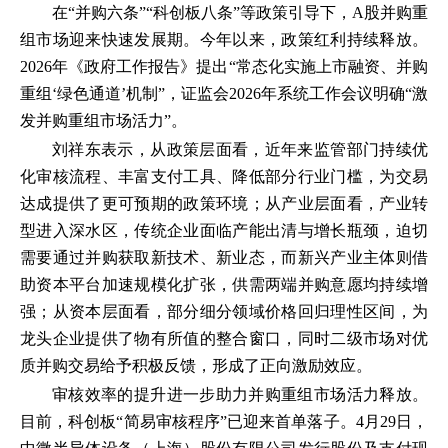
在“并购六条”“科创板八条”等政策引导下，A股并购重
组市场迎来快速发展期。今年以来，政策红利持续释放。
2026年《政府工作报告》提出“常态化实施上市融资、并购
重组‘绿色通道’机制”，证监会2026年系统工作会议明确“激
发并购重组市场活力”。
刘祥东表示，从政策层面看，近年来监管部门持续优
化审核流程、丰富支付工具、降低部分行业门槛，为交易
达成提供了更可预期的政策环境；从产业层面看，产业转
型进入深水区，传统企业面临产能出清与增长瓶颈，迫切
需要通过并购获取新技术、新业态，而新兴产业主体则借
助资本平台加速规模化扩张，供需两端并购意愿均持续增
强；从资本层面看，部分细分领域价格回归理性区间，为
龙头企业提供了物有所值的整合窗口，同时二级市场对优
质并购交易给予积极反馈，形成了正向激励效应。
审核效率的提升进一步助力并购重组市场活力释放。
目前，科创板“简易审核程序”已迎来首单落子。4月29日，