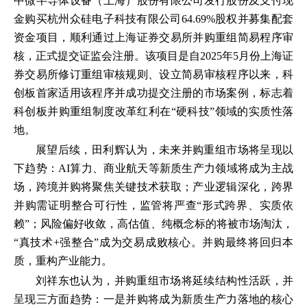
中微半导体设备（上海）股份有限公司发行股份及支付现
金购买杭州众硅电子科技有限公司64.69%股权并募集配套
资金项目，顺利通过上海证券交易所并购重组简易程序审
核，正式提交证监会注册。该项目是自2025年5月份上海证
券交易所修订重组审核规则、设立简易审核程序以来，科
创板首家适用该程序并成功提交注册的市场案例，标志着
科创板并购重组制度改革红利在“硬科技”领域的实质性落
地。
展望后续，田利辉认为，未来并购重组市场将呈现以
下趋势：AI算力、商业航天等新质生产力领域将成为主战
场，跨境并购将聚焦关键技术获取；产业逻辑深化，跨界
并购需证明整合可行性，监管将严查“形式跨界、实质依
赖”；风险偏好收敛，高估值、纯概念标的将被市场淘汰，
“真技术+强整合”成为交易成败核心。并购最终将回归本
质，重构产业能力。
刘祥东也认为，并购重组市场将延续结构性活跃，并
呈现三方面趋势：一是并购将成为新质生产力落地的核心