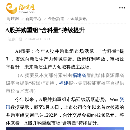

海峡网
>
新闻中心
>
金融频道
>
金融资讯
A股并购重组“含科量”持续提升
证券日报
2026-05-11 18:23
AI摘要：今年A股并购重组市场活跃，“含科量”提
升，资源向新质生产力领域集聚。政策红利释放，审核效
率提升，未来新质生产力领域将成主战场。
（AI摘要及本文部分素材由
福建省
智能媒体资源库省
级平台提供“智媒+”支持，
福建
报业集团智能审校平台提供
审校技术支持）
今年以来，A股并购重组市场延续活跃态势。Wind
资
讯
数据显示，截至5月10日，上市公司今年以来首次披露的
并购重组交易已达1292起，合计交易金额约4248亿元。整
体来看，A股并购重组市场“含科量”持续提升。