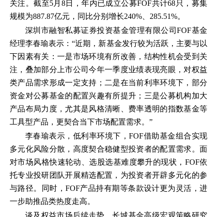
关注。截至5月8日，年内已成立公募FOF共计68只，募集
规模为887.87亿元，同比分别增长240%、285.51%。
深圳市融智私募证券投资基金管理有限公司FOF基金
经理李春瑜表示：“近期，新基金发行较为活跃，主要与以
下因素有关：一是市场环境有所改善，结构性机会受到关
注，叠加部分上市公司今年一季度业绩表现亮眼，对权益
类产品需求形成一定支持；二是在当前利率环境下，部分
资金对公募基金的配置兴趣有所提升；三是公募机构加大
产品布局力度，尤其是风格清晰、费率透明的指数基金等
工具型产品，更契合当下市场配置需求。”
李春瑜表示，低利率环境下，FOF借助基金组合实现
多元化风险分散，高度契合稳健型投资者的配置需求。面
对市场风格快速轮动、选股选基难度攀升的现状，FOF依
托专业投研团队开展精选配置，为投资者开辟多元化的参
与路径。同时，FOF产品持有期等条款设计更为灵活，进
一步助推品类热度走高。
谈及权益市场后续走势，长城基金高级宏观策略研究