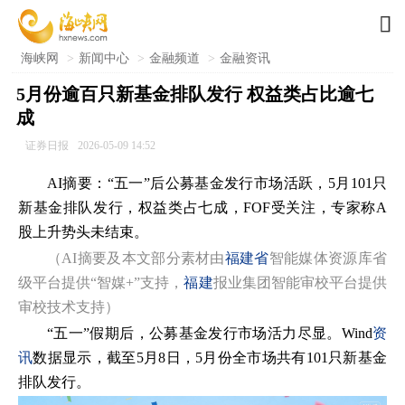

海峡网
>
新闻中心
>
金融频道
>
金融资讯
5月份逾百只新基金排队发行 权益类占比逾七
成
证券日报
2026-05-09 14:52
AI摘要：“五一”后公募基金发行市场活跃，5月101只
新基金排队发行，权益类占七成，FOF受关注，专家称A
股上升势头未结束。
（AI摘要及本文部分素材由
福建省
智能媒体资源库省
级平台提供“智媒+”支持，
福建
报业集团智能审校平台提供
审校技术支持）
“五一”假期后，公募基金发行市场活力尽显。Wind
资
讯
数据显示，截至5月8日，5月份全市场共有101只新基金
排队发行。