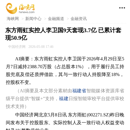

海峡网
>
新闻中心
>
金融频道
>
金融资讯
东方雨虹实控人李卫国9天套现3.7亿 已累计套
现50.9亿
中国经济网
2026-05-08 17:46
AI摘要：东方雨虹实控人李卫国于2026年4月29日至5
月7日减持2388.70万股（占总股本1%），用于履行员工持
股兜底及偿还质押借款，其与一致行动人持股降至18%，
控股权不变。
（AI摘要及本文部分素材由
福建省
智能媒体资源库省
级平台提供“智媒+”支持，
福建
日报智能审校平台提供审校
技术支持）
中国经济网北京5月8日讯 东方雨虹(002271.SZ)昨日晚
间发布关于控股股东、实际控制人及一致行动人权益变动