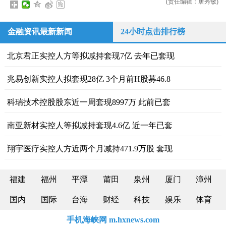
(责任编辑：唐秀敏)
金融资讯最新新闻
24小时点击排行榜
北京君正实控人方等拟减持套现7亿 去年已套现
兆易创新实控人拟套现28亿 3个月前H股募46.8
科瑞技术控股股东近一周套现8997万 此前已套
南亚新材实控人等拟减持套现4.6亿 近一年已套
翔宇医疗实控人方近两个月减持471.9万股 套现
福建
福州
平潭
莆田
泉州
厦门
漳州
国内
国际
台海
财经
科技
娱乐
体育
手机海峡网 m.hxnews.com