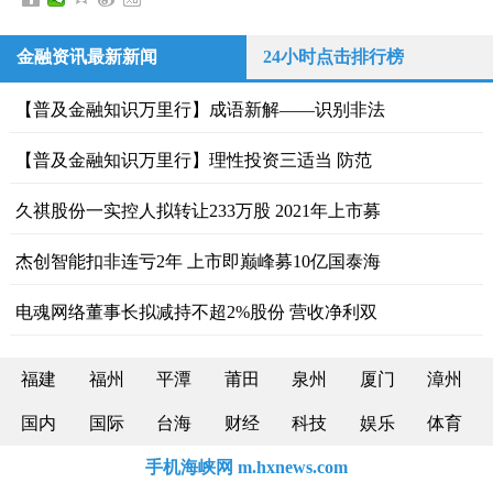
金融资讯最新新闻
24小时点击排行榜
【普及金融知识万里行】成语新解——识别非法
【普及金融知识万里行】理性投资三适当 防范
久祺股份一实控人拟转让233万股 2021年上市募
杰创智能扣非连亏2年 上市即巅峰募10亿国泰海
电魂网络董事长拟减持不超2%股份 营收净利双
福建
福州
平潭
莆田
泉州
厦门
漳州
国内
国际
台海
财经
科技
娱乐
体育
手机海峡网 m.hxnews.com