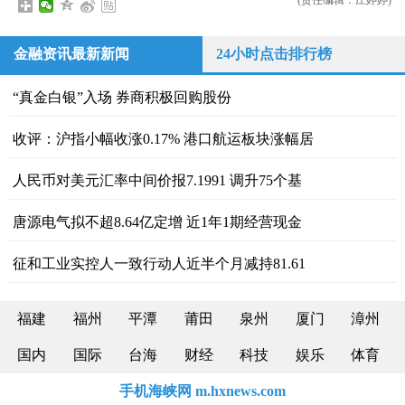
(责任编辑：庄婷婷)
金融资讯最新新闻
24小时点击排行榜
“真金白银”入场 券商积极回购股份
收评：沪指小幅收涨0.17% 港口航运板块涨幅居
人民币对美元汇率中间价报7.1991 调升75个基
唐源电气拟不超8.64亿定增 近1年1期经营现金
征和工业实控人一致行动人近半个月减持81.61
福建
福州
平潭
莆田
泉州
厦门
漳州
国内
国际
台海
财经
科技
娱乐
体育
手机海峡网 m.hxnews.com