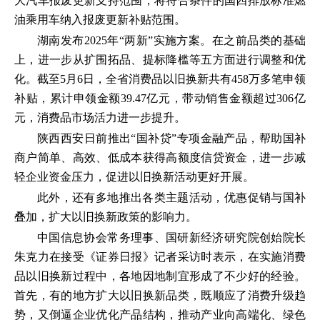
大汽车报废更新支持范围，将符合条件的国四排放标准燃
油乘用车纳入报废更新补贴范围。
湖南发布2025年“两新”实施方案。在之前品类的基础
上，进一步从扩围拓品、提标降槛等五方面进行调整和优
化。截至5月6日，全省消费品以旧换新共有458万多笔申领
补贴，累计申领金额39.47亿元，带动销售金额超过306亿
元，消费品市场活力进一步提升。
陕西西安日前推出“国补贷”专项金融产品，帮助国补
商户简单、高效、低成本获得高额度信贷资金，进一步减
轻企业资金压力，促进以旧换新活动更好开展。
此外，还有多地推出各类主题活动，优惠促销与国补
叠加，扩大以旧换新政策的影响力。
中国信息协会常务理事、国研新经济研究院创始院长
朱克力在接受《证券日报》记者采访时表示，在实施消费
品以旧换新过程中，各地因地制宜形成了不少好的经验。
首先，有的地方扩大以旧换新品类，既顺应了消费升级趋
势，又倒逼企业优化产品结构，推动产业向高端化、绿色