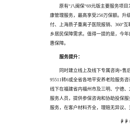
原有“八闽保“69元版主要服务项
康管理服务，最高享受250万保额。升
付、上海质子重离子医院报销、360°
乡居民保障需求。值得一提的是，今年
惠保障。
服务提升：
同时建立线上及线下专属咨询+售
95511转6或全省各地平安养老险服
线下在福建省内福州市及
三明
、
宁德
、
服务人员，提供参保咨询和协助投保服务
服务，在客户材料齐全，理赔无异议、
☟☟