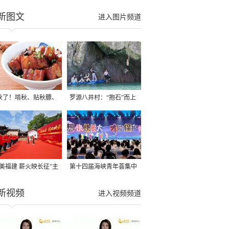
新图文
进入图片频道
秋了！啃秋、贴秋膘、
罗源八井村：“抱石”而上
秋，福建人这样过才够
→
寻美福建 薪火映长征”主
第十四届海峡青年荟集中
活动在龙岩长汀启动
阶段活动在福州举行
新视频
进入视频频道