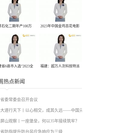
景石化二期年产100万
2023年中国金鸡百花电影
丙烷脱氢项目建成中交
节有福电影巡展31日启动
省6县市入选“2023全
福建：超万人次科技特派
县域发展潜力百强县”
员一线开展服务
周热点新闻
省委常委会召开会议
大道行天下丨以心相交，成其久远——中国元
屏山观察丨一座堡垒，何以35年接续筑牢？
首外交的世界情怀与大国气派
省防指提升防台风应急响应为三级