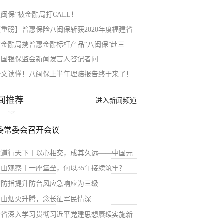
八闽保”被金融局打CALL！
【重磅】普惠保险八闽保斩获2020年度福建省
省金融局携普惠金融标杆产品“八闽保”赴三
中国银保监会新闻发言人答记者问
一文读懂！八闽保上半年理赔报告终于来了！
闻推荐
进入新闻频道
委常委会召开会议
大道行天下丨以心相交，成其久远——中国元
屏山观察丨一座堡垒，何以35年接续筑牢？
省防指提升防台风应急响应为三级
青山烟火升腾，念长征军民情深
全省深入学习贯彻习近平党建思想赓续实施新