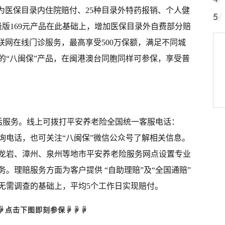
目为医保目录内住院赔付、25种目录外特药报销、个人健
级版169元产品在此基础上，增加医保目录外自费部分赔
互联网在线门诊服务，最高享受500万保额，满足不同城
的“八闽保”产品，在闽港澳台同胞同样可参保，享受普
后服务。线上可拨打平安养老险全国统一客服电话：
务咨询电话，也可关注“八闽保”微信公众号了解相关信息。
龙岩
、
漳州
、
泉州
等地市平安养老险服务网点设置专业
。理赔服务方面为客户提供 “自助理赔”及“全国通赔”
无需调查的基础上，平均5个工作日实现赔付。
☟点击下图即刻参保☟☟☟