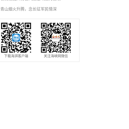
青山烟火升腾，念长征军民情深
下载海湃客户端
关注海峡网微信