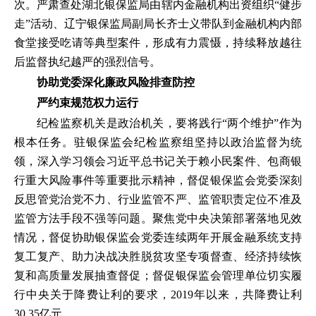
次。严肃查处湖北银保监局由辖内金融机构出资组织“健步
走”活动、辽宁银保监局副局长齐士义带队到金融机构内部
食堂接受吃请等典型案件，形成有力震慑，持续释放越往
后监督执纪越严的强烈信号。
协助党委深化廉政风险排查防控
严约束规范权力运行
纪检监察机关是政治机关，要将践行“两个维护”作为
根本任务。驻银保监会纪检监察组坚持以政治监督为统
领，深入学习领会习近平总书记关于赖小民案件、包商银
行重大风险事件等重要批示精神，督促银保监会党委深刻
反思管党治党不力、行业监管不严、监管职责定位不准及
监管方法手段不强等问题。聚焦党中央决策部署落地见效
情况，督促协助银保监会党委连续两年开展金融系统支持
复工复产、助力决战决胜脱贫攻坚专项督查、经济持续恢
复和高质量发展抽查督促；督促银保监会管理单位切实履
行中央关于降费让利的要求，2019年以来，共降费让利
30.35亿元。