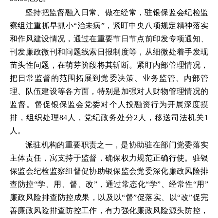
坚持把监督融入日常、做在经常，驻银保监会纪检监
察组注重抓早抓小“治未病”，紧盯中央八项规定精神落实
和作风建设情况，通过在重要节日节点前印发专项通知、
刊发廉政微刊和问题线索日报制度等，从细微处着手发现
苗头性问题，在萌芽阶段将其斩断。紧盯内部管理情况，
把日常监督的范围拓展到党委决策、业务监管、内部管
理、队伍建设等各方面，特别是加强对人财物管理情况的
监督。督促银保监会党委对个人投融资行为开展深度摸
排，组织处理84人，党纪政务处分2人，移送司法机关1
人。
派驻机构的重要职责之一，是协助驻在部门党委落实
主体责任，寓支持于监督，确保权力规范正确行使。驻银
保监会纪检监察组督促协助银保监会党委深化廉政风险排
查防控“学、用、督、改”，通过常态化“学”、经常性“用”
廉政风险排查防控成果，以及以“督”促落实、以“改”促完
善廉政风险排查防控工作，有力强化廉政风险源头防控，