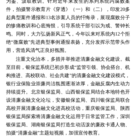
为鉴、汲取教训。针对近年来发生的系列系统内腐败案
件，拍摄警示教育片《穿透》（一）和（二），印发20多
起典型案件通报和13名涉案人员的忏悔录，展现腐败分子
的惨痛教训和心底悔恨，引导系统干部引以为戒、警钟长
鸣。同时，大力弘扬新风正气，今年以来对系统内12个拒
绝“微腐败”先进典型事例通报表扬，充分发挥示范带头作
用，营造风清气正良好氛围。
注重文化治本，多措并举推进清廉金融文化建设。截
至目前，银保监系统已初步形成“监管引领、协会搭台、机
构推进、高校联动、社会共建”的清廉金融文化建设模式，
银行业保险业崇廉尚洁氛围逐渐浓厚，金融反腐内生动力
持续提升。北京银保监局、山西银保监局结合本地特色开
设清廉金融文化论坛，安徽银保监局、四川银保监局联合
高校开展清廉金融文化进高校活动，重庆银保监局、陕西
银保监局探索将清廉金融文化运用于日常监管工作，深圳
银保监局、湖南银保监局打造生动活泼的廉政卡通人物、
拍摄“清廉金融”主题短视频，加强宣传教育。