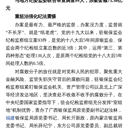
与地方纪委监委联合审查调查99人，涉案金额73.36亿
元
重惩治强化纪法震慑
办案是最有力、最严格的监督，办案没力度，监督就
“不长牙”、就是“纸老虎”。党的十九大以来，驻银保监会
纪检监察组立案93件，是党的十八大后5年间原银监会、保
监会两个纪检组立案总数的近3倍；其中，运用“第三、第
四种形态”处理136人次，是原两个纪检组党的十八大后5年
间处理人数的6.5倍。
对腐败分子的放任就是对党和人民的犯罪。聚焦重大
金融风险、监管失职失守背后的腐败问题，驻银保监会纪
检监察组紧盯银保监会机关、资产管理公司以及北上广深
等经济发达地区，坚决查处不收敛不收手的腐败分子。在
中央纪委国家监委指导下，驻会纪检监察组充分发挥“室组
地”机制优势，查办了广西银保监局原党委副书记赵汝林，
福建
银保监局原党委书记、局长亓新政，原内蒙古银监局
党委书记、局长薛纪宁，东方公司原党委委员、副总裁胡