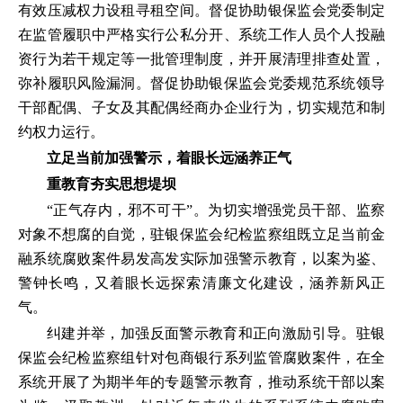
有效压减权力设租寻租空间。督促协助银保监会党委制定
在监管履职中严格实行公私分开、系统工作人员个人投融
资行为若干规定等一批管理制度，并开展清理排查处置，
弥补履职风险漏洞。督促协助银保监会党委规范系统领导
干部配偶、子女及其配偶经商办企业行为，切实规范和制
约权力运行。
立足当前加强警示，着眼长远涵养正气
重教育夯实思想堤坝
“正气存内，邪不可干”。为切实增强党员干部、监察
对象不想腐的自觉，驻银保监会纪检监察组既立足当前金
融系统腐败案件易发高发实际加强警示教育，以案为鉴、
警钟长鸣，又着眼长远探索清廉文化建设，涵养新风正
气。
纠建并举，加强反面警示教育和正向激励引导。驻银
保监会纪检监察组针对包商银行系列监管腐败案件，在全
系统开展了为期半年的专题警示教育，推动系统干部以案