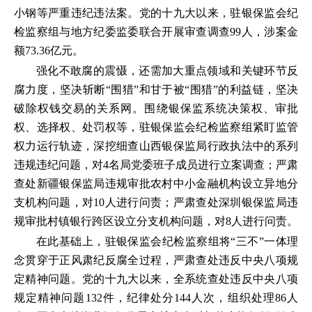
小钢等严重违纪违法案。党的十九大以来，驻银保监会纪
检监察组与地方纪委监委联合开展审查调查99人，涉案金
额73.36亿元。
强化不敢腐的震慑，还需加大重点领域和关键环节反
腐力度，坚决斩断“围猎”和甘于被“围猎”的利益链，坚决
破除权钱交易的关系网。围绕银保监系统决策权、审批
权、选择权、处罚权等，驻银保监会纪检监察组紧盯监管
权力运行轨迹，深挖细查山西银保监局行政执法中的系列
违规违纪问题，对4名局党委班子成员进行立案调查；严肃
查处新疆银保监局违规审批农村中小金融机构设立异地分
支机构问题，对10人进行问责；严肃查处深圳银保监局违
规审批村镇银行跨区设立分支机构问题，对8人进行问责。
在此基础上，驻银保监会纪检监察组将“三不”一体理
念贯穿于正风肃纪反腐全过程，严肃查处违反中央八项规
定精神问题。党的十九大以来，全系统查处违反中央八项
规定精神问题132件，纪律处分144人次，组织处理86人