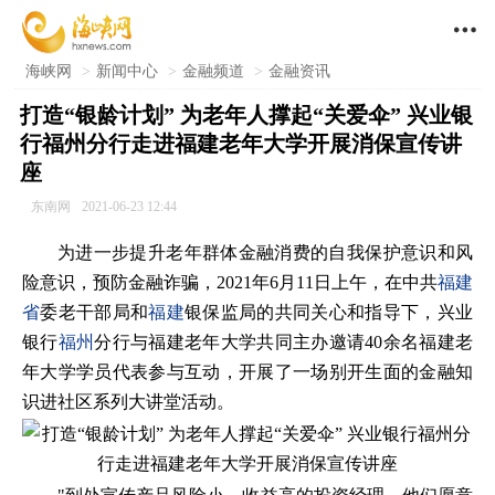

海峡网
>
新闻中心
>
金融频道
>
金融资讯
打造“银龄计划” 为老年人撑起“关爱伞” 兴业银
行福州分行走进福建老年大学开展消保宣传讲
座
东南网
2021-06-23 12:44
为进一步提升老年群体金融消费的自我保护意识和风
险意识，预防金融诈骗，2021年6月11日上午，在中共
福建
省
委老干部局和
福建
银保监局的共同关心和指导下，兴业
银行
福州
分行与福建老年大学共同主办邀请40余名福建老
年大学学员代表参与互动，开展了一场别开生面的金融知
识进社区系列大讲堂活动。