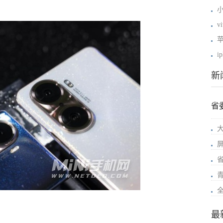
小
v
i
新
省
最