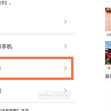
助手】。
立
晒
味
“
最
题
【语音唤醒】选项。