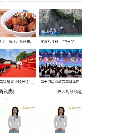
秋了！啃秋、贴秋膘、
罗源八井村：“抱石”而上
秋，福建人这样过才够
→
寻美福建 薪火映长征”主
第十四届海峡青年荟集中
新视频
活动在龙岩长汀启动
阶段活动在福州举行
进入视频频道