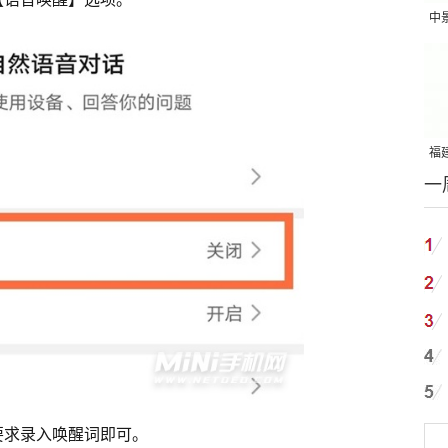
中
吨
福建
一
国
要求录入唤醒词即可。