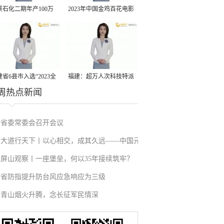
景石化二期年产100万
2023年中国金鸡百花电影
丙烷脱氢项目建成中交
节有福电影巡展31日启动
省6县市入选“2023全
福建：超万人次科技特派
周热点新闻
县域发展潜力百强县”
员一线开展服务
省委常委会召开会议
大道行天下丨以心相交，成其久远——中国元
屏山观察丨一座堡垒，何以35年接续筑牢？
首外交的世界情怀与大国气派
省防指提升防台风应急响应为三级
青山烟火升腾，念长征军民情深