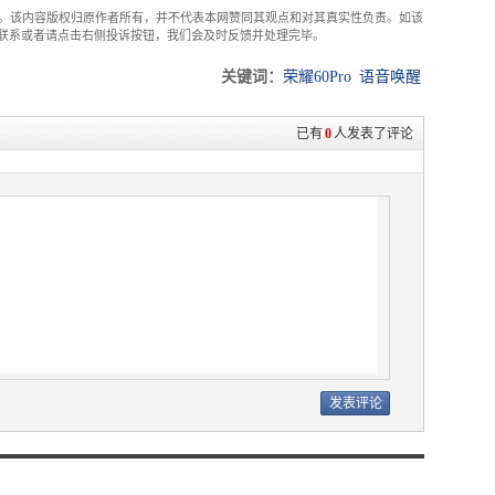
。该内容版权归原作者所有，并不代表本网赞同其观点和对其真实性负责。如该
com联系或者请点击右侧投诉按钮，我们会及时反馈并处理完毕。
关键词：
荣耀60Pro
语音唤醒
已有
0
人发表了评论