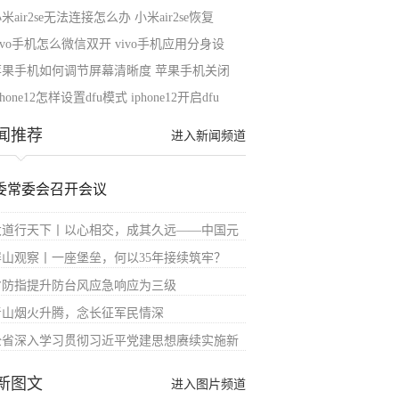
米air2se无法连接怎么办 小米air2se恢复
ivo手机怎么微信双开 vivo手机应用分身设
苹果手机如何调节屏幕清晰度 苹果手机关闭
phone12怎样设置dfu模式 iphone12开启dfu
闻推荐
进入新闻频道
委常委会召开会议
大道行天下丨以心相交，成其久远——中国元
屏山观察丨一座堡垒，何以35年接续筑牢？
省防指提升防台风应急响应为三级
青山烟火升腾，念长征军民情深
全省深入学习贯彻习近平党建思想赓续实施新
新图文
进入图片频道