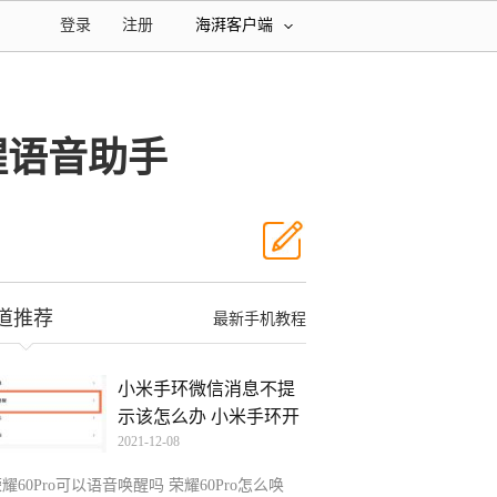
登录
注册
海湃客户端
唤醒语音助手
道推荐
最新手机教程
小米手环微信消息不提
示该怎么办 小米手环开
2021-12-08
耀60Pro可以语音唤醒吗 荣耀60Pro怎么唤