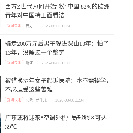
西方Z世代为何开始“粉”中国 82%的欧洲
青年对中国持正面看法
新闻快讯
西方
|
2026-08-06 11:34
骗走200万元后男子躲进深山13年：怕了
13年，没睡过一个整觉
新闻快讯
浙江
|
2026-08-06 11:32
被错换37年女子起诉医院：本不需辍学，
不必遭受这些苦难
新闻快讯
医院
新生儿
|
2026-08-06 11:34
广东或将迎来“空调外机” 局部地区可达
39℃