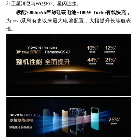
斗卫星消息与WiFi7、星闪连接。
标配7000mAh巨鲸硅碳电池+100W Turbo有线快充，
为nova系列有史以来最大电池配置，大幅提升长续航表
现。