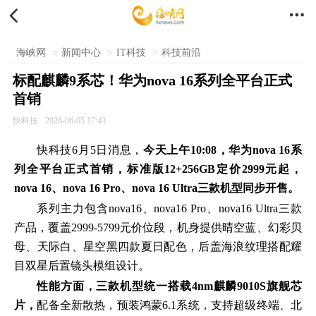


海峡网
>
新闻中心
>
IT科技
>
科技前沿
标配麒麟9系芯！华为nova 16系列全平台正式
首销
快科技
2026-06-05 17:43
快科技6月5日消息，
今天上午10:08，华为nova 16系
列全平台正式首销，标准版12+256GB定价2999元起，
nova 16、nova 16 Pro、nova 16 Ultra三款机型同步开售。
系列主力包含nova16、nova16 Pro、nova16 Ultra三款
产品，覆盖2999-5799元价位段，机身提供晴空蓝、幻彩贝
母、天际白、星空黑四款夏日配色，后盖海浪纹理搭配耀
目双星后置镜头模组设计。
性能方面，三款机型统一搭载4nm麒麟9010S旗舰芯
片，
配备全新散热，预装鸿蒙6.1系统，支持超级终端、北