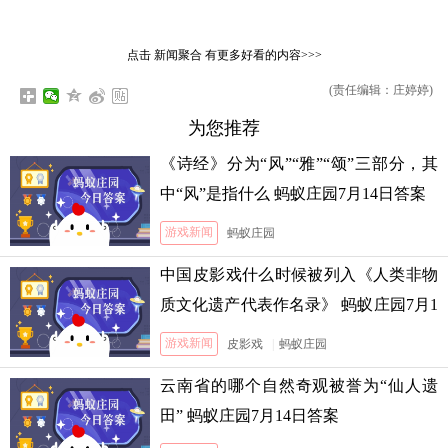
点击
新闻聚合
有更多好看的内容>>>
(责任编辑：庄婷婷)
为您推荐
《诗经》分为“风”“雅”“颂”三部分，其
中“风”是指什么 蚂蚁庄园7月14日答案
游戏新闻
蚂蚁庄园
中国皮影戏什么时候被列入《人类非物
质文化遗产代表作名录》 蚂蚁庄园7月1
3日答案
游戏新闻
皮影戏
|
蚂蚁庄园
云南省的哪个自然奇观被誉为“仙人遗
田” 蚂蚁庄园7月14日答案