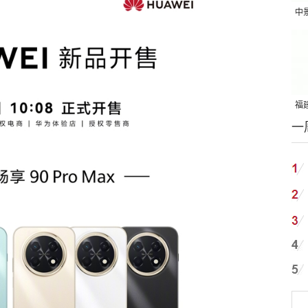
中
吨
福建
一
国