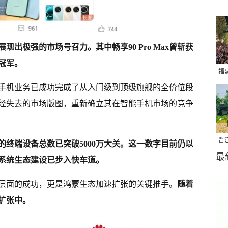
现出极强的市场号召力。其中畅享90 Pro Max曾斩获
量冠军。
福
为手机业务已成功完成了从入门级到顶级旗舰的全价位段
亮
经失去的市场版图，重新确立其在智能手机市场的竞争
晋
的终端设备总数已突破5000万大关。这一数字目前仍以
最
千
，系统生态建设已步入快车道。
品层面的成功，更是鸿蒙生态加速扩张的关键推手。
随着
扩张中。