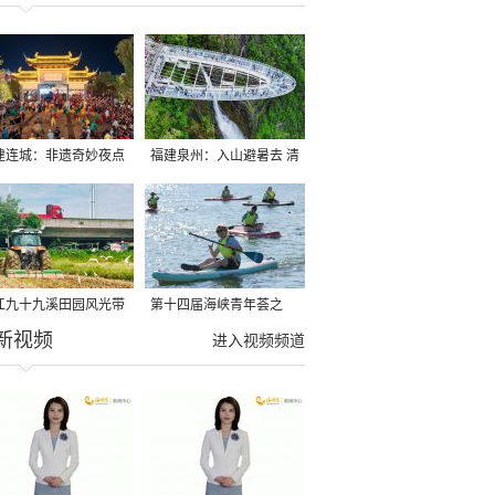
建连城：非遗奇妙夜点
福建泉州：入山避暑去 清
夏夜
凉好惬意
江九十九溪田园风光带
第十四届海峡青年荟之
新视频
亩早稻迎来成熟收割季
2026榕台青年大学生水上
进入视频频道
运动交流营