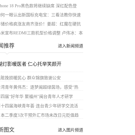
Phone 18 Pro黑色款将继续缺席 深红配色登
如何一眼认出新国标充电宝：三看法教你快速
存储价格疯涨友商齐涨价！姜超：红魔在硬抗
小米宣布REDMI三款机型价格调整 卢伟冰：本
闻推荐
进入新闻频道
湖灯影暖医者 仁心托举笑颜开
追赃挽损暖民心 群众锦旗致谢公安
台湾青年黄伟杰：逐梦闽超绿茵场，感受“热
第四届“好年华 聚福州”闽台青年人才研学
第十四届海峡青年荟·连台青少年研学交流活
日本二季度3次干预外汇市场未改日元贬值趋
新图文
进入图片频道