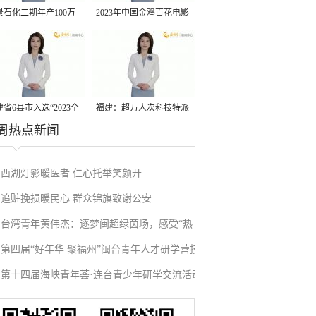
景石化二期年产100万
2023年中国金鸡百花电影
丙烷脱氢项目建成中交
节有福电影巡展31日启动
省6县市入选“2023全
福建：超万人次科技特派
周热点新闻
县域发展潜力百强县”
员一线开展服务
西湖灯影暖医者 仁心托举笑颜开
追赃挽损暖民心 群众锦旗致谢公安
台湾青年黄伟杰：逐梦闽超绿茵场，感受“热
第四届“好年华 聚福州”闽台青年人才研学营技
血”与温情
第十四届海峡青年荟·连台青少年研学交流活动
术成果项目路演在榕举办
在福州启航