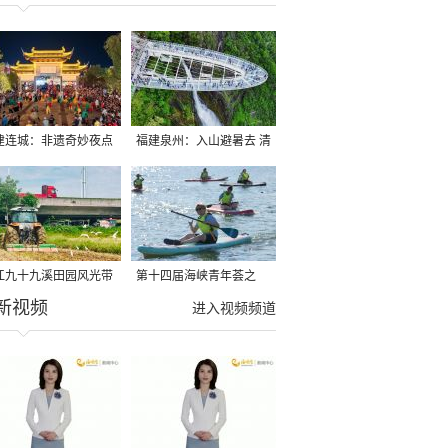
建连城：非遗奇妙夜点
福建泉州：入山避暑去 清
夏夜
凉好惬意
江九十九溪田园风光带
第十四届海峡青年荟之
新视频
亩早稻迎来成熟收割季
2026榕台青年大学生水上
进入视频频道
运动交流营