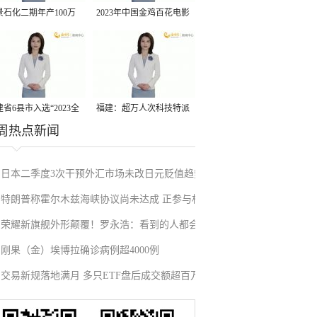
景石化二期年产100万
2023年中国金鸡百花电影
丙烷脱氢项目建成中交
节有福电影巡展31日启动
省6县市入选“2023全
福建：超万人次科技特派
周热点新闻
县域发展潜力百强县”
员一线开展服务
日本二季度3次干预外汇市场未改日元贬值趋势
特朗普称霍尔木兹海峡协议尚未达成 正参与相
荣耀新旗舰外形颠覆！罗永浩：看到的人都会
关谈判
刚果（金）埃博拉确诊病例超4000例
吃惊
交易新规落地满月 多只ETF盘后成交额超百万
元