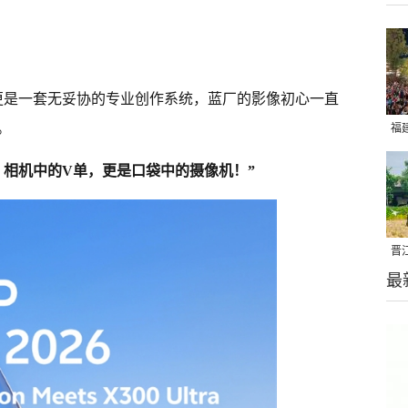
手机，更是一套无妥协的专业创作系统，蓝厂的影像初心一直
。
福
亮
的Ultra，相机中的V单，更是口袋中的摄像机！”
晋
最
千