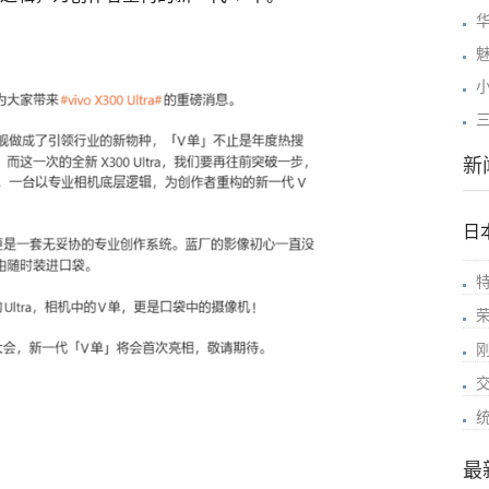
小
明
新
日
最