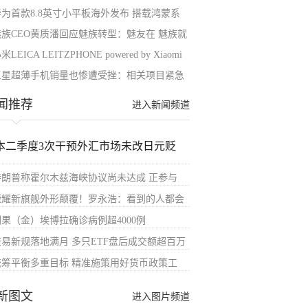
华为首款8.8英寸小平板海外发布 搭载鸿蒙系
魅族CEO黄质潘回应魅族转型：魅友在 魅族就
米LEICA LEITZPHONE powered by Xiaomi
三星超薄手机销量也惨遭受挫：相关项目紧急
闻推荐
进入新闻频道
本二季度3次干预外汇市场未改日元贬
特朗普称霍尔木兹海峡协议尚未达成 正参与
荣耀新旗舰外形颠覆！罗永浩：看到的人都会
刚果（金）埃博拉确诊病例超4000例
交易新规落地满月 多只ETF盘后成交额超百万
统筹平衡多重目标 精准施策用好货币政策工
新图文
进入图片频道