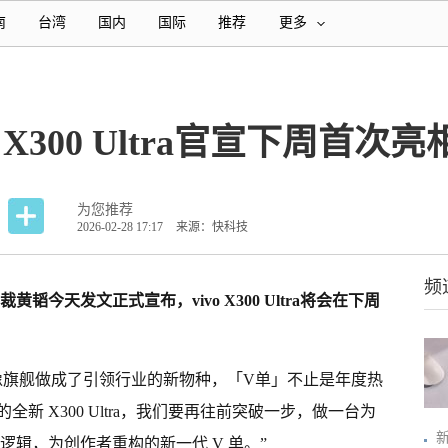
南
台湾
国内
国际
推荐
更多
 X300 Ultra官宣下周首次亮
为您推荐
2026-02-28 17:17
来源：快科技
频
总裁黄韬今天发文正式宣布，vivo X300 Ultra将会在下周
a 把影像旗舰做成了引领行业的新物种，「V单」不止是年度热
新 X300 Ultra，我们要再往前突破一步，做一台为
新
逻辑，为创作者重构的新一代 V 单。”