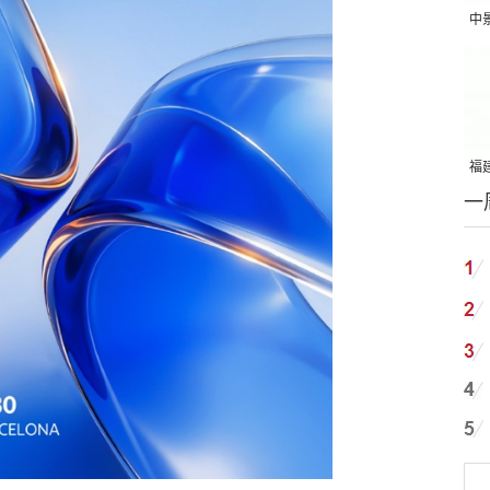
中
吨
福建
一
国