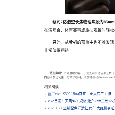
蔡司2亿潜望长焦物理焦段为85m
在演唱会、体育赛事或旅拍观景时轻松
另外，从黄韬的预热中也不难发现，这一
非常值得期待。
特别声明：
本网登载内容出于更直观传递信息之目的
内容涉及任何第三方合法权利，请及时与ts@hxnews.
相关阅读
蓝厂vivo X300 Ultra官宣：全大底三主摄
vivo首发！天玑9600规格出炉 2nm工艺+
vivo X300全新配色好运红发布 大红机身