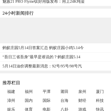
魅族21 PRO Flyme钛好用版发布：用上24K纯金
24小时新闻排行
蚂蚁庄园5月14日答案汇总 蚂蚁庄园小鸡5.14今
“吾日三省吾身”最早是谁说的？蚂蚁庄园5.14
5月14日油价调整最新消息：92号/95号/98号汽
推荐栏目
福建
福州
平潭
莆田
泉州
厦门
漳州
国内
国际
台海
财经
科技
娱乐
体育
电影
八卦
游戏
快讯