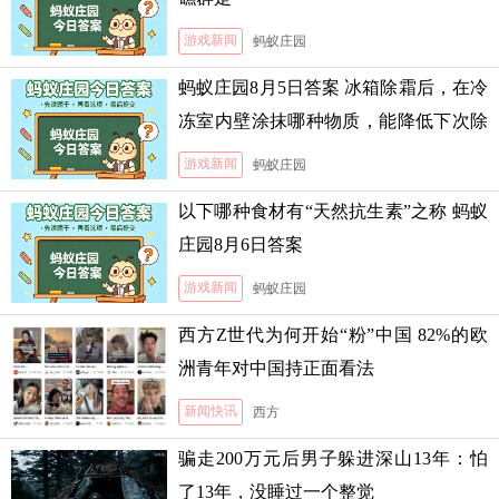
游戏新闻
蚂蚁庄园
蚂蚁庄园8月5日答案 冰箱除霜后，在冷
冻室内壁涂抹哪种物质，能降低下次除
霜的难度
游戏新闻
蚂蚁庄园
以下哪种食材有“天然抗生素”之称 蚂蚁
庄园8月6日答案
游戏新闻
蚂蚁庄园
西方Z世代为何开始“粉”中国 82%的欧
洲青年对中国持正面看法
新闻快讯
西方
骗走200万元后男子躲进深山13年：怕
了13年，没睡过一个整觉